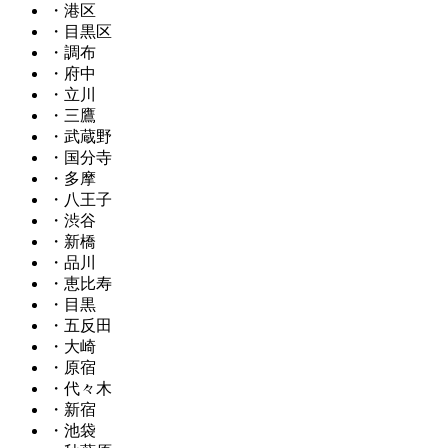
・港区
・目黒区
・調布
・府中
・立川
・三鷹
・武蔵野
・国分寺
・多摩
・八王子
・渋谷
・新橋
・品川
・恵比寿
・目黒
・五反田
・大崎
・原宿
・代々木
・新宿
・池袋