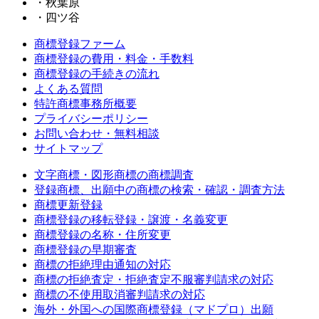
・秋葉原
・四ツ谷
商標登録ファーム
商標登録の費用・料金・手数料
商標登録の手続きの流れ
よくある質問
特許商標事務所概要
プライバシーポリシー
お問い合わせ・無料相談
サイトマップ
文字商標・図形商標の商標調査
登録商標、出願中の商標の検索・確認・調査方法
商標更新登録
商標登録の移転登録・譲渡・名義変更
商標登録の名称・住所変更
商標登録の早期審査
商標の拒絶理由通知の対応
商標の拒絶査定・拒絶査定不服審判請求の対応
商標の不使用取消審判請求の対応
海外・外国への国際商標登録（マドプロ）出願