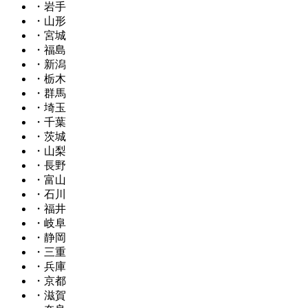
・岩手
・山形
・宮城
・福島
・新潟
・栃木
・群馬
・埼玉
・千葉
・茨城
・山梨
・長野
・富山
・石川
・福井
・岐阜
・静岡
・三重
・兵庫
・京都
・滋賀