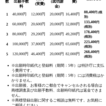
数
出願手数
(成功謝
費)
(実費)
料
金)
88,400
円 (税
40,000円
12,000円
20,000円
16,400円
1
別)
133,400
円
60,000円
20,600円
20,000円
32,800円
2
(税別)
178,400
円
80,000円
29,200円
20,000円
49,200円
3
(税別)
223,400
円
100,000円
37,800円
20,000円
65,600円
4
(税別)
268,400
円
120,000円
46,400円
20,000円
82,000円
5
(税別)
※出願時印紙代と登録料（期間：5年）は特許庁に支払
う費用です。
※出願時印紙代と登録料（期間：5年）には消費税はか
かりません。
※出願後、お客様のご都合でキャンセルされる場合は
商標調査及び出願手数料、出願時印紙代は返金できま
せん。
※商標登録出願に関するご相談は無料です。お気軽に
ご相談ください。