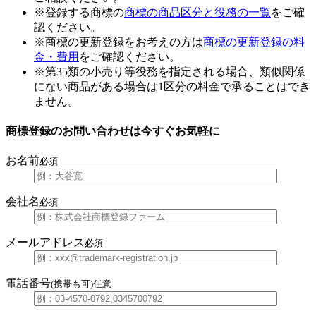
※登録する商標の
商標の商品区分と役務の一覧
をご確
認ください。
※商標の更新登録をお考えの方は
商標の更新登録の料
金・費用
をご確認ください。
※第35類の小売り等役務を指定される場合、類似関係
にない商品がある場合は1区分の料金で承ることはでき
ません。
商標登録のお問い合わせは今すぐお気軽に
お名前
必須
会社名
必須
メールアドレス
必須
電話番号
(携帯も可)
任意