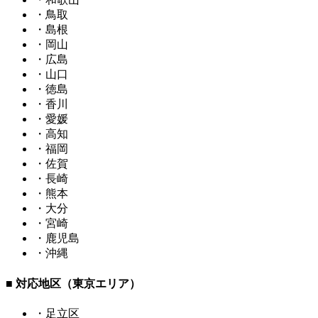
・鳥取
・島根
・岡山
・広島
・山口
・徳島
・香川
・愛媛
・高知
・福岡
・佐賀
・長崎
・熊本
・大分
・宮崎
・鹿児島
・沖縄
■ 対応地区（東京エリア）
・足立区