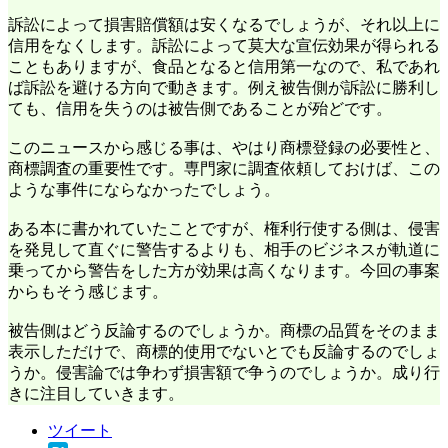
訴訟によって損害賠償額は安くなるでしょうが、それ以上に
信用をなくします。訴訟によって莫大な宣伝効果が得られる
こともありますが、食品となると信用第一なので、私であれ
ば訴訟を避ける方向で動きます。例え被告側が訴訟に勝利し
ても、信用を失うのは被告側であることが殆どです。
このニュースから感じる事は、やはり商標登録の必要性と、
商標調査の重要性です。専門家に調査依頼しておけば、この
ような事件にならなかったでしょう。
ある本に書かれていたことですが、権利行使する側は、侵害
を発見して直ぐに警告するよりも、相手のビジネスが軌道に
乗ってから警告をした方が効果は高くなります。今回の事案
からもそう感じます。
被告側はどう反論するのでしょうか。商標の品質をそのまま
表示しただけで、商標的使用でないとでも反論するのでしょ
うか。侵害論では争わず損害額で争うのでしょうか。成り行
きに注目していきます。
ツイート