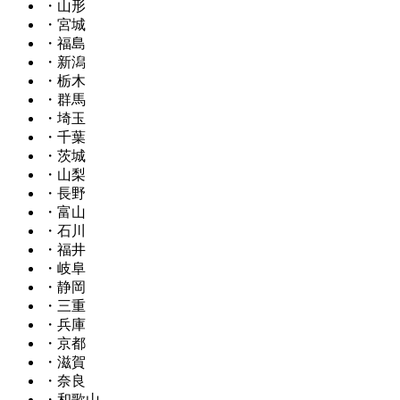
・山形
・宮城
・福島
・新潟
・栃木
・群馬
・埼玉
・千葉
・茨城
・山梨
・長野
・富山
・石川
・福井
・岐阜
・静岡
・三重
・兵庫
・京都
・滋賀
・奈良
・和歌山