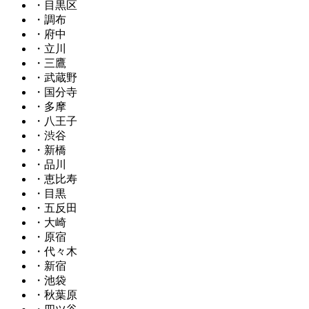
・目黒区
・調布
・府中
・立川
・三鷹
・武蔵野
・国分寺
・多摩
・八王子
・渋谷
・新橋
・品川
・恵比寿
・目黒
・五反田
・大崎
・原宿
・代々木
・新宿
・池袋
・秋葉原