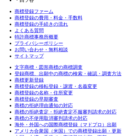
・四ツ谷
商標登録ファーム
商標登録の費用・料金・手数料
商標登録の手続きの流れ
よくある質問
特許商標事務所概要
プライバシーポリシー
お問い合わせ・無料相談
サイトマップ
文字商標・図形商標の商標調査
登録商標、出願中の商標の検索・確認・調査方法
商標更新登録
商標登録の移転登録・譲渡・名義変更
商標登録の名称・住所変更
商標登録の早期審査
商標の拒絶理由通知の対応
商標の拒絶査定・拒絶査定不服審判請求の対応
商標の不使用取消審判請求の対応
海外・外国への国際商標登録（マドプロ）出願
アメリカ合衆国（米国）での商標登録出願・更新