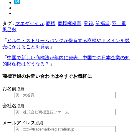
タグ :
マエダセイカ
,
商標
,
商標権侵害
,
登録
,
笑福堂
,
羽二重
風呂敷
「
ヒルコ・ストリームバンクが保有する商標やドメインを競
売にかけることを発表
」
「
中国で新しい商標法が年内に発表。中国での日本企業の知
的財産権はどうなる？
」
商標登録のお問い合わせは今すぐお気軽に
お名前
必須
会社名
必須
メールアドレス
必須