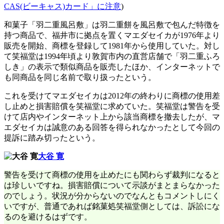
CAS(ビーキャス)カード」に注意
)
和菓子「羽二重風呂敷」は羽二重餅を風呂敷で包んだ特徴を
持つ商品で、福井市に拠点を置くマエダセイカが1976年より
販売を開始、商標を登録して1981年から使用していた。対し
て笑福堂は1994年頃より敦賀市内の直営店舗で「羽二重ふろ
しき」の表示で類似商品を販売したほか、インターネットで
も同商品を同じ名前で取り扱ったという。
これを受けてマエダセイカは2012年の終わりに商標の使用差
し止めと損害賠償を笑福堂に求めていた。笑福堂は警告を受
けて店内やインターネット上から該当商標を撤去したが、マ
エダセイカは誠意のある回答を得られなかったとして今回の
提訴に踏み切ったという。
大谷 寛
警告を受けて商標の使用を止めたにも関わらず裁判になると
は珍しいですね。損害賠償について示談がまとまらなかった
のでしょう。状況が分からないのでなんともコメントしにく
いですが、普通であれば銘菓処笑福堂側としては、訴訟にな
るのを避けるはずです。