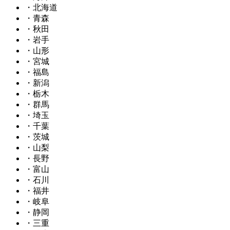
・北海道
・青森
・秋田
・岩手
・山形
・宮城
・福島
・新潟
・栃木
・群馬
・埼玉
・千葉
・茨城
・山梨
・長野
・富山
・石川
・福井
・岐阜
・静岡
・三重