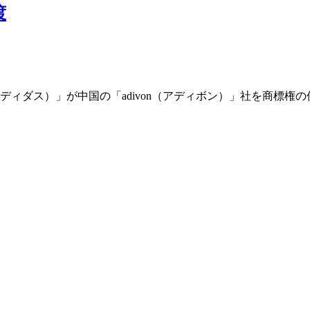
渡
as（アディダス）」が中国の「adivon（アディボン）」社を商