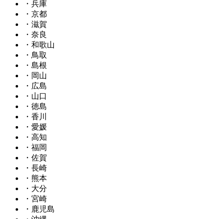
・兵庫
・京都
・滋賀
・奈良
・和歌山
・鳥取
・島根
・岡山
・広島
・山口
・徳島
・香川
・愛媛
・高知
・福岡
・佐賀
・長崎
・熊本
・大分
・宮崎
・鹿児島