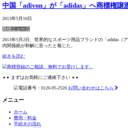
中国「adivon」が「adidas」へ商標権譲
2013年5月10日
商標ニュース
2013年5月2日、世界的なスポーツ用品ブランドの「adid
内関係紙が和解に至ったと報じた。
続きを読む
まずはお気軽にご連絡下さい
▼▼
▼▼
お問い合わせはこちら
メニュー
ホーム
費用・料金
手続きの流れ