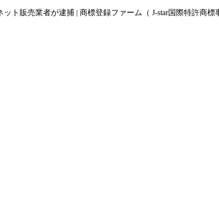
販売業者が逮捕 | 商標登録ファーム（ J-star国際特許商標