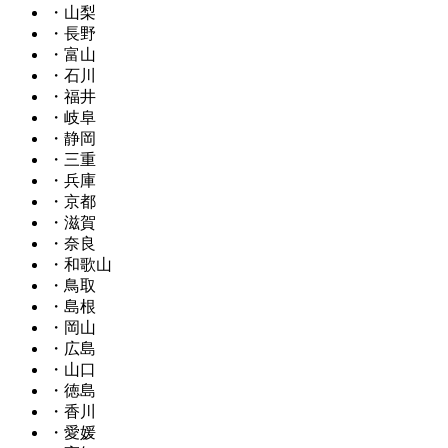
・山梨
・長野
・富山
・石川
・福井
・岐阜
・静岡
・三重
・兵庫
・京都
・滋賀
・奈良
・和歌山
・鳥取
・島根
・岡山
・広島
・山口
・徳島
・香川
・愛媛