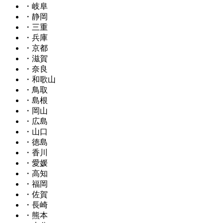
・岐阜
・静岡
・三重
・兵庫
・京都
・滋賀
・奈良
・和歌山
・鳥取
・島根
・岡山
・広島
・山口
・徳島
・香川
・愛媛
・高知
・福岡
・佐賀
・長崎
・熊本