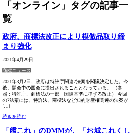
「オンライン」タグの記事一
覧
政府、商標法改正により模倣品取り締
まり強化
2021年4月29日
商標ニュース
2021年3月2日、政府は特許庁関連7法案を閣議決定した。今
後、開会中の国会に提出されることとなっている。 （参
照：特許庁、商標法の一部 国際基準に準ずる改正） 今回
の7法案には、特許法、商標法など知的財産権関連の法案が
[…]
続きを読む
「艦これ」のDMMが、「お城これくし