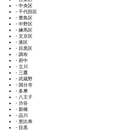
・中央区
・千代田区
・豊島区
・中野区
・練馬区
・文京区
・港区
・目黒区
・調布
・府中
・立川
・三鷹
・武蔵野
・国分寺
・多摩
・八王子
・渋谷
・新橋
・品川
・恵比寿
・目黒