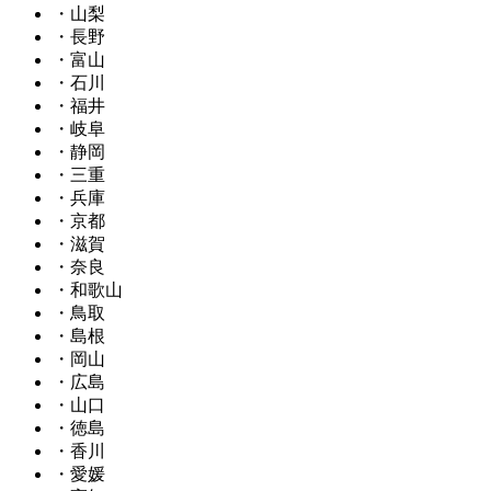
・山梨
・長野
・富山
・石川
・福井
・岐阜
・静岡
・三重
・兵庫
・京都
・滋賀
・奈良
・和歌山
・鳥取
・島根
・岡山
・広島
・山口
・徳島
・香川
・愛媛