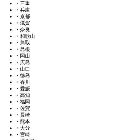
・三重
・兵庫
・京都
・滋賀
・奈良
・和歌山
・鳥取
・島根
・岡山
・広島
・山口
・徳島
・香川
・愛媛
・高知
・福岡
・佐賀
・長崎
・熊本
・大分
・宮崎