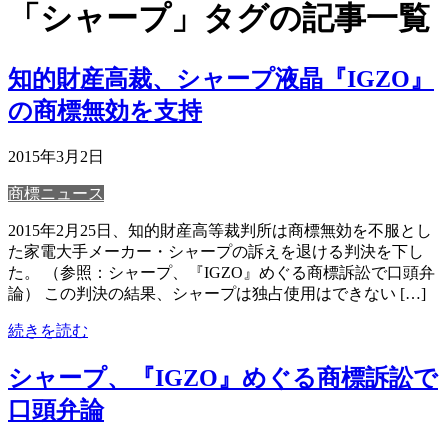
「シャープ」タグの記事一覧
知的財産高裁、シャープ液晶『IGZO』
の商標無効を支持
2015年3月2日
商標ニュース
2015年2月25日、知的財産高等裁判所は商標無効を不服とし
た家電大手メーカー・シャープの訴えを退ける判決を下し
た。 （参照：シャープ、『IGZO』めぐる商標訴訟で口頭弁
論） この判決の結果、シャープは独占使用はできない […]
続きを読む
シャープ、『IGZO』めぐる商標訴訟で
口頭弁論