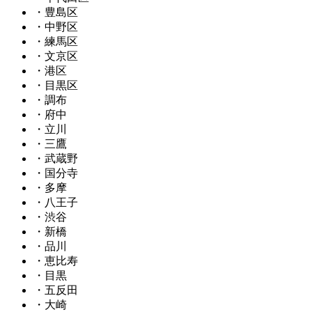
・豊島区
・中野区
・練馬区
・文京区
・港区
・目黒区
・調布
・府中
・立川
・三鷹
・武蔵野
・国分寺
・多摩
・八王子
・渋谷
・新橋
・品川
・恵比寿
・目黒
・五反田
・大崎