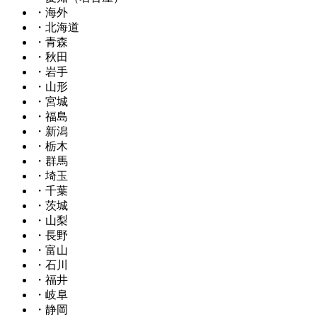
・海外
・北海道
・青森
・秋田
・岩手
・山形
・宮城
・福島
・新潟
・栃木
・群馬
・埼玉
・千葉
・茨城
・山梨
・長野
・富山
・石川
・福井
・岐阜
・静岡