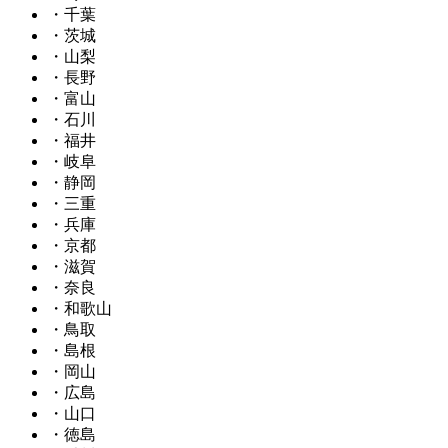
・千葉
・茨城
・山梨
・長野
・富山
・石川
・福井
・岐阜
・静岡
・三重
・兵庫
・京都
・滋賀
・奈良
・和歌山
・鳥取
・島根
・岡山
・広島
・山口
・徳島