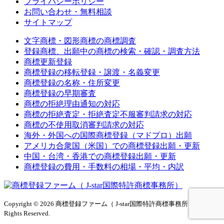
プライバシーポリシー
お問い合わせ・無料相談
サイトマップ
文字商標・図形商標の商標調査
登録商標、出願中の商標の検索・確認・調査方法
商標更新登録
商標登録の移転登録・譲渡・名義変更
商標登録の名称・住所変更
商標登録の早期審査
商標の拒絶理由通知の対応
商標の拒絶査定・拒絶査定不服審判請求の対応
商標の不使用取消審判請求の対応
海外・外国への国際商標登録（マドプロ）出願
アメリカ合衆国（米国）での商標登録出願・更新
中国・台湾・香港での商標登録出願・更新
商標登録の費用・手数料の相場・平均・内訳
Copyright © 2026 商標登録ファーム（ J-star国際特許商標事務所）All
Rights Reserved.