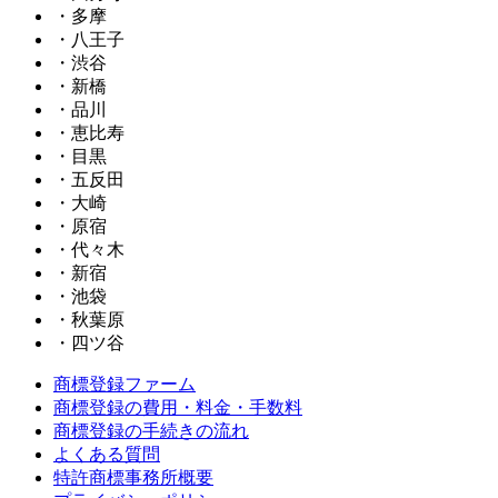
・多摩
・八王子
・渋谷
・新橋
・品川
・恵比寿
・目黒
・五反田
・大崎
・原宿
・代々木
・新宿
・池袋
・秋葉原
・四ツ谷
商標登録ファーム
商標登録の費用・料金・手数料
商標登録の手続きの流れ
よくある質問
特許商標事務所概要