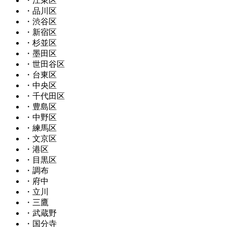
・江東区
・品川区
・渋谷区
・新宿区
・杉並区
・墨田区
・世田谷区
・台東区
・中央区
・千代田区
・豊島区
・中野区
・練馬区
・文京区
・港区
・目黒区
・調布
・府中
・立川
・三鷹
・武蔵野
・国分寺