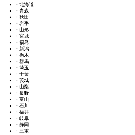
・北海道
・青森
・秋田
・岩手
・山形
・宮城
・福島
・新潟
・栃木
・群馬
・埼玉
・千葉
・茨城
・山梨
・長野
・富山
・石川
・福井
・岐阜
・静岡
・三重