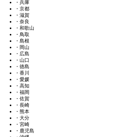
・兵庫
・京都
・滋賀
・奈良
・和歌山
・鳥取
・島根
・岡山
・広島
・山口
・徳島
・香川
・愛媛
・高知
・福岡
・佐賀
・長崎
・熊本
・大分
・宮崎
・鹿児島