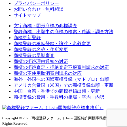
プライバシーポリシー
お問い合わせ・無料相談
サイトマップ
文字商標・図形商標の商標調査
登録商標、出願中の商標の検索・確認・調査方法
商標更新登録
商標登録の移転登録・譲渡・名義変更
商標登録の名称・住所変更
商標登録の早期審査
商標の拒絶理由通知の対応
商標の拒絶査定・拒絶査定不服審判請求の対応
商標の不使用取消審判請求の対応
海外・外国への国際商標登録（マドプロ）出願
アメリカ合衆国（米国）での商標登録出願・更新
中国・台湾・香港での商標登録出願・更新
商標登録の費用・手数料の相場・平均・内訳
Copyright © 2026 商標登録ファーム（ J-star国際特許商標事務所）All
Rights Reserved.