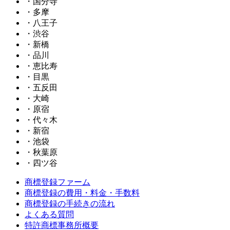
・国分寺
・多摩
・八王子
・渋谷
・新橋
・品川
・恵比寿
・目黒
・五反田
・大崎
・原宿
・代々木
・新宿
・池袋
・秋葉原
・四ツ谷
商標登録ファーム
商標登録の費用・料金・手数料
商標登録の手続きの流れ
よくある質問
特許商標事務所概要