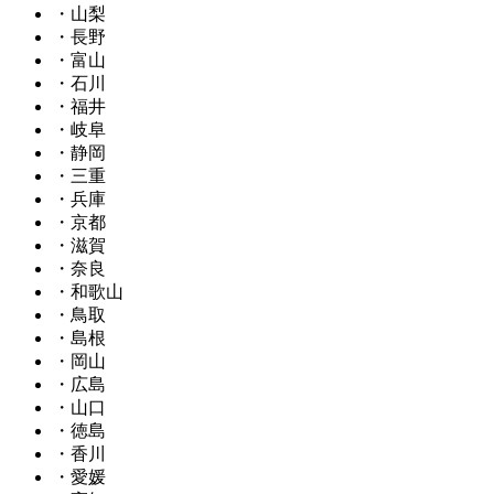
・山梨
・長野
・富山
・石川
・福井
・岐阜
・静岡
・三重
・兵庫
・京都
・滋賀
・奈良
・和歌山
・鳥取
・島根
・岡山
・広島
・山口
・徳島
・香川
・愛媛