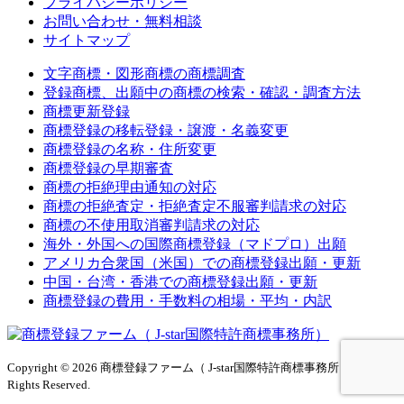
プライバシーポリシー
お問い合わせ・無料相談
サイトマップ
文字商標・図形商標の商標調査
登録商標、出願中の商標の検索・確認・調査方法
商標更新登録
商標登録の移転登録・譲渡・名義変更
商標登録の名称・住所変更
商標登録の早期審査
商標の拒絶理由通知の対応
商標の拒絶査定・拒絶査定不服審判請求の対応
商標の不使用取消審判請求の対応
海外・外国への国際商標登録（マドプロ）出願
アメリカ合衆国（米国）での商標登録出願・更新
中国・台湾・香港での商標登録出願・更新
商標登録の費用・手数料の相場・平均・内訳
Copyright © 2026 商標登録ファーム（ J-star国際特許商標事務所）All
Rights Reserved.