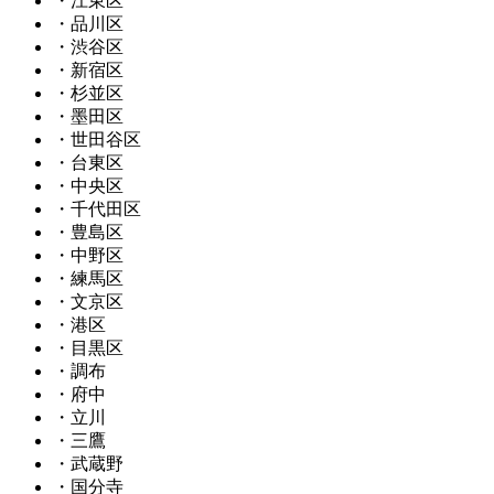
・江東区
・品川区
・渋谷区
・新宿区
・杉並区
・墨田区
・世田谷区
・台東区
・中央区
・千代田区
・豊島区
・中野区
・練馬区
・文京区
・港区
・目黒区
・調布
・府中
・立川
・三鷹
・武蔵野
・国分寺