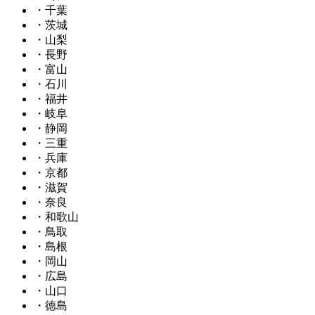
・千葉
・茨城
・山梨
・長野
・富山
・石川
・福井
・岐阜
・静岡
・三重
・兵庫
・京都
・滋賀
・奈良
・和歌山
・鳥取
・島根
・岡山
・広島
・山口
・徳島