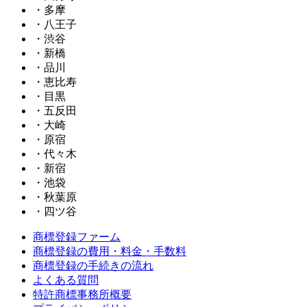
・多摩
・八王子
・渋谷
・新橋
・品川
・恵比寿
・目黒
・五反田
・大崎
・原宿
・代々木
・新宿
・池袋
・秋葉原
・四ツ谷
商標登録ファーム
商標登録の費用・料金・手数料
商標登録の手続きの流れ
よくある質問
特許商標事務所概要