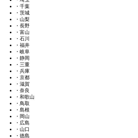
・千葉
・茨城
・山梨
・長野
・富山
・石川
・福井
・岐阜
・静岡
・三重
・兵庫
・京都
・滋賀
・奈良
・和歌山
・鳥取
・島根
・岡山
・広島
・山口
・徳島