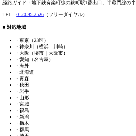
経路ガイド：地下鉄有楽町線の麹町駅1番出口、半蔵門線の半
TEL：
0120-95-2526
（フリーダイヤル）
■ 対応地域
・東京（23区）
・神奈川（横浜｜川崎）
・大阪（堺市｜大阪市）
・愛知（名古屋）
・海外
・北海道
・青森
・秋田
・岩手
・山形
・宮城
・福島
・新潟
・栃木
・群馬
・埼玉