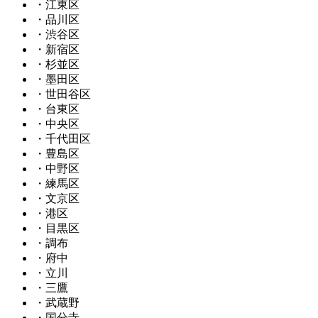
・江東区
・品川区
・渋谷区
・新宿区
・杉並区
・墨田区
・世田谷区
・台東区
・中央区
・千代田区
・豊島区
・中野区
・練馬区
・文京区
・港区
・目黒区
・調布
・府中
・立川
・三鷹
・武蔵野
・国分寺