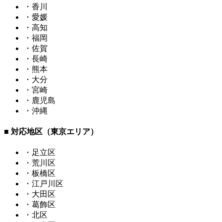
・香川
・愛媛
・高知
・福岡
・佐賀
・長崎
・熊本
・大分
・宮崎
・鹿児島
・沖縄
■ 対応地区（東京エリア）
・足立区
・荒川区
・板橋区
・江戸川区
・大田区
・葛飾区
・北区