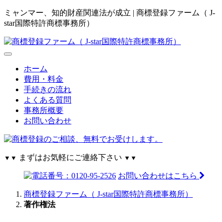
ミャンマー、知的財産関連法が成立 | 商標登録ファーム（ J-
star国際特許商標事務所）
ホーム
費用・料金
手続きの流れ
よくある質問
事務所概要
お問い合わせ
まずはお気軽にご連絡下さい
▼▼
▼▼
お問い合わせはこちら
商標登録ファーム（ J-star国際特許商標事務所）
著作権法