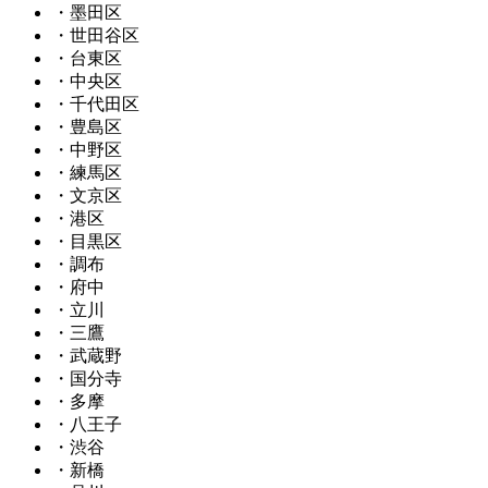
・墨田区
・世田谷区
・台東区
・中央区
・千代田区
・豊島区
・中野区
・練馬区
・文京区
・港区
・目黒区
・調布
・府中
・立川
・三鷹
・武蔵野
・国分寺
・多摩
・八王子
・渋谷
・新橋