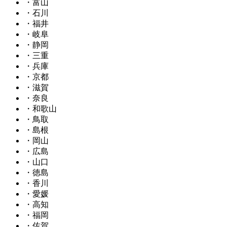
・富山
・石川
・福井
・岐阜
・静岡
・三重
・兵庫
・京都
・滋賀
・奈良
・和歌山
・鳥取
・島根
・岡山
・広島
・山口
・徳島
・香川
・愛媛
・高知
・福岡
・佐賀