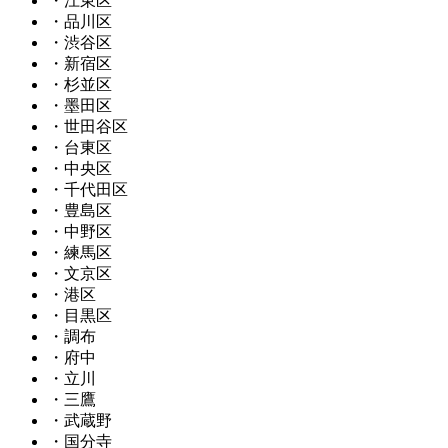
・江東区
・品川区
・渋谷区
・新宿区
・杉並区
・墨田区
・世田谷区
・台東区
・中央区
・千代田区
・豊島区
・中野区
・練馬区
・文京区
・港区
・目黒区
・調布
・府中
・立川
・三鷹
・武蔵野
・国分寺