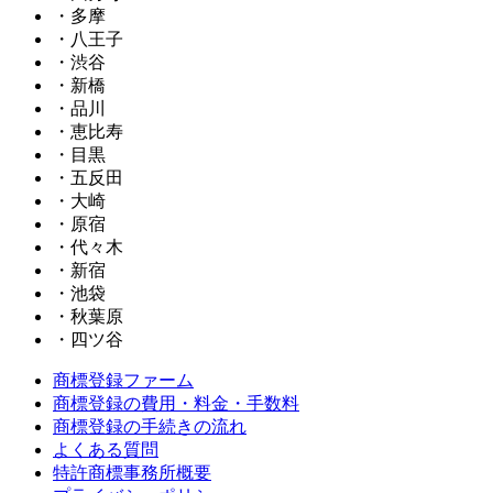
・多摩
・八王子
・渋谷
・新橋
・品川
・恵比寿
・目黒
・五反田
・大崎
・原宿
・代々木
・新宿
・池袋
・秋葉原
・四ツ谷
商標登録ファーム
商標登録の費用・料金・手数料
商標登録の手続きの流れ
よくある質問
特許商標事務所概要