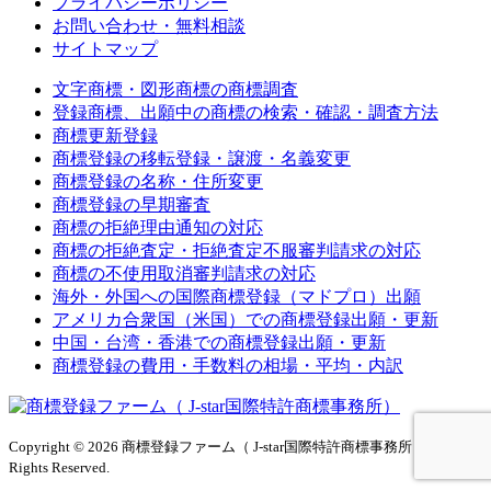
プライバシーポリシー
お問い合わせ・無料相談
サイトマップ
文字商標・図形商標の商標調査
登録商標、出願中の商標の検索・確認・調査方法
商標更新登録
商標登録の移転登録・譲渡・名義変更
商標登録の名称・住所変更
商標登録の早期審査
商標の拒絶理由通知の対応
商標の拒絶査定・拒絶査定不服審判請求の対応
商標の不使用取消審判請求の対応
海外・外国への国際商標登録（マドプロ）出願
アメリカ合衆国（米国）での商標登録出願・更新
中国・台湾・香港での商標登録出願・更新
商標登録の費用・手数料の相場・平均・内訳
Copyright © 2026 商標登録ファーム（ J-star国際特許商標事務所）All
Rights Reserved.