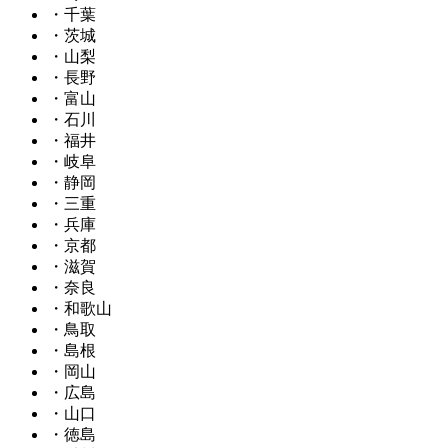
・千葉
・茨城
・山梨
・長野
・富山
・石川
・福井
・岐阜
・静岡
・三重
・兵庫
・京都
・滋賀
・奈良
・和歌山
・鳥取
・島根
・岡山
・広島
・山口
・徳島