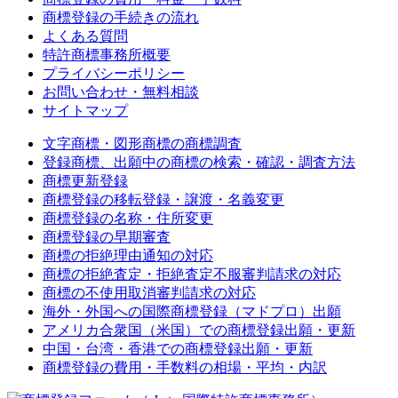
商標登録の手続きの流れ
よくある質問
特許商標事務所概要
プライバシーポリシー
お問い合わせ・無料相談
サイトマップ
文字商標・図形商標の商標調査
登録商標、出願中の商標の検索・確認・調査方法
商標更新登録
商標登録の移転登録・譲渡・名義変更
商標登録の名称・住所変更
商標登録の早期審査
商標の拒絶理由通知の対応
商標の拒絶査定・拒絶査定不服審判請求の対応
商標の不使用取消審判請求の対応
海外・外国への国際商標登録（マドプロ）出願
アメリカ合衆国（米国）での商標登録出願・更新
中国・台湾・香港での商標登録出願・更新
商標登録の費用・手数料の相場・平均・内訳