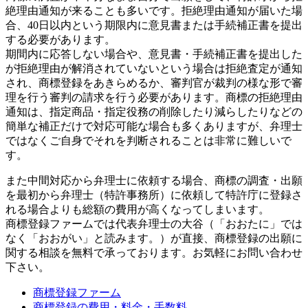
絶理由通知が来ることも多いです。拒絶理由通知が届いた場
合、40日以内という期限内に意見書または手続補正書を提出
する必要があります。
期間内に応答しない場合や、意見書・手続補正書を提出した
が拒絶理由が解消されていないという場合は拒絶査定が通知
され、商標登録をあきらめるか、審判官が裁判の様な形で審
理を行う審判の請求を行う必要があります。商標の拒絶理由
通知は、指定商品・指定役務の削除したり減らしたりなどの
簡単な補正だけで対応可能な場合も多くありますが、弁理士
ではなくご自身でそれを判断されることは非常に難しいで
す。
また中間対応から弁理士に依頼する場合、商標の調査・出願
を最初から弁理士（特許事務所）に依頼して特許庁に登録さ
れる場合よりも総額の費用が高くなってしまいます。
商標登録ファームでは代表弁理士の大谷（「おおたに」では
なく「おおがい」と読みます。）が直接、商標登録の出願に
関する相談を無料で承っております。お気軽にお問い合わせ
下さい。
商標登録ファーム
商標登録の費用・料金・手数料