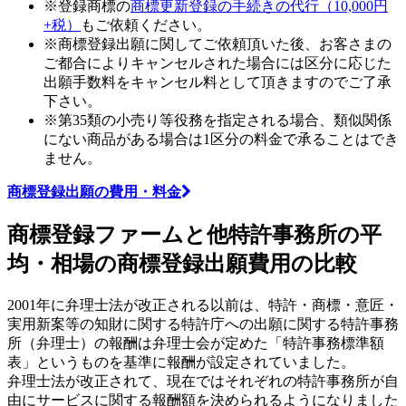
※登録商標の
商標更新登録の手続きの代行（10,000円
+税）
もご依頼ください。
※商標登録出願に関してご依頼頂いた後、お客さまの
ご都合によりキャンセルされた場合には区分に応じた
出願手数料をキャンセル料として頂きますのでご了承
下さい。
※第35類の小売り等役務を指定される場合、類似関係
にない商品がある場合は1区分の料金で承ることはでき
ません。
商標登録出願の費用・料金
商標登録ファームと
他特許事務所の
平
均・相場の
商標登録出願費用の比較
2001年に弁理士法が改正される以前は、特許・商標・意匠・
実用新案等の知財に関する特許庁への出願に関する特許事務
所（弁理士）の報酬は弁理士会が定めた「特許事務標準額
表」というものを基準に報酬が設定されていました。
弁理士法が改正されて、現在ではそれぞれの特許事務所が自
由にサービスに関する報酬額を決められるようになりました