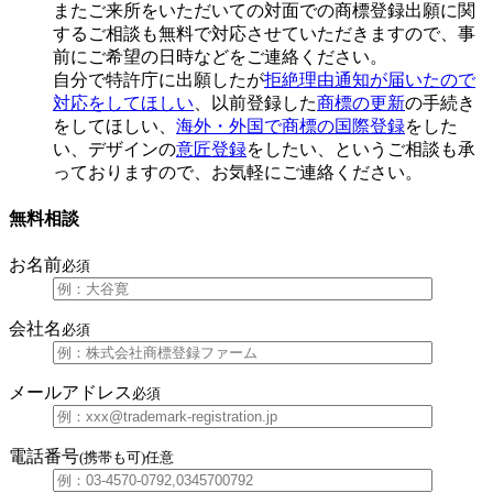
またご来所をいただいての対面での商標登録出願に関
するご相談も無料で対応させていただきますので、事
前にご希望の日時などをご連絡ください。
自分で特許庁に出願したが
拒絶理由通知が届いたので
対応をしてほしい
、以前登録した
商標の更新
の手続き
をしてほしい、
海外・外国で商標の国際登録
をした
い、デザインの
意匠登録
をしたい、というご相談も承
っておりますので、お気軽にご連絡ください。
無料相談
お名前
必須
会社名
必須
メールアドレス
必須
電話番号
(携帯も可)
任意