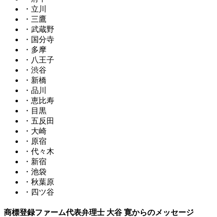
・立川
・三鷹
・武蔵野
・国分寺
・多摩
・八王子
・渋谷
・新橋
・品川
・恵比寿
・目黒
・五反田
・大崎
・原宿
・代々木
・新宿
・池袋
・秋葉原
・四ツ谷
商標登録ファーム代表弁理士 大谷 寛からのメッセージ