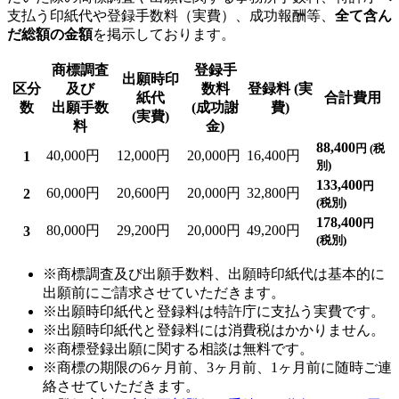
支払う印紙代や登録手数料（実費）、成功報酬等、
全て含ん
だ総額の金額
を掲示しております。
商標調査
登録手
出願時印
区分
及び
数料
登録料 (実
紙代
合計費用
数
出願手数
(成功謝
費)
(実費)
料
金)
88,400
円 (税
40,000円
12,000円
20,000円
16,400円
1
別)
133,400
円
60,000円
20,600円
20,000円
32,800円
2
(税別)
178,400
円
80,000円
29,200円
20,000円
49,200円
3
(税別)
※商標調査及び出願手数料、出願時印紙代は基本的に
出願前にご請求させていただきます。
※出願時印紙代と登録料は特許庁に支払う実費です。
※出願時印紙代と登録料には消費税はかかりません。
※商標登録出願に関する相談は無料です。
※商標の期限の6ヶ月前、3ヶ月前、1ヶ月前に随時ご連
絡させていただきます。