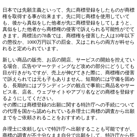
日本では先願主義といって、先に商標登録をしたものが商標
権を取得する事が出来ます。先に同じ商標を使用していて
も、後から真似をした他者が先に商標登録をしてしまうと、
真似をした他者から商標権の侵害で訴えられる可能性がでて
きます。商標法の78条では、商標権を侵害した人は10年以下
の懲役か、1000万円以下の罰金、又はこれらの両方が科せら
れると定められています。
新しい商品の販売、お店の開店、サービスの開始を控えてい
る場合、広告やマーケティングなど攻めの部分にどうしても
目が行きがちですが、売上が伸びてきた際に、商標権の侵害
で訴えられては元も子もありません。短期的には守備を固め
る、長期的にはブランディングの観点で事前に商品名やサー
ビス名、店名、ウェブサイトやアプリ名などの商標を登録す
るようにしてください。
その際には商標登録の出願に関する特許庁への手続について
の代理を国から認められている弁理士に商標の調査から出願
までをご依頼されることをおすすめします。
弁理士に依頼しないで特許庁へ出願することも可能ですが、
商標の調査が不十分なまま自分で出願をして、特許庁から拒