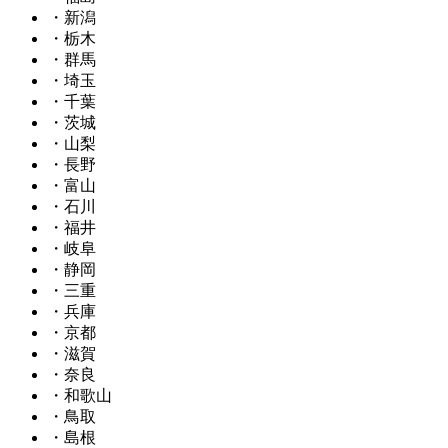
・新潟
・栃木
・群馬
・埼玉
・千葉
・茨城
・山梨
・長野
・富山
・石川
・福井
・岐阜
・静岡
・三重
・兵庫
・京都
・滋賀
・奈良
・和歌山
・鳥取
・島根