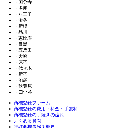
・国分寺
・多摩
・八王子
・渋谷
・新橋
・品川
・恵比寿
・目黒
・五反田
・大崎
・原宿
・代々木
・新宿
・池袋
・秋葉原
・四ツ谷
商標登録ファーム
商標登録の費用・料金・手数料
商標登録の手続きの流れ
よくある質問
特許商標事務所概要