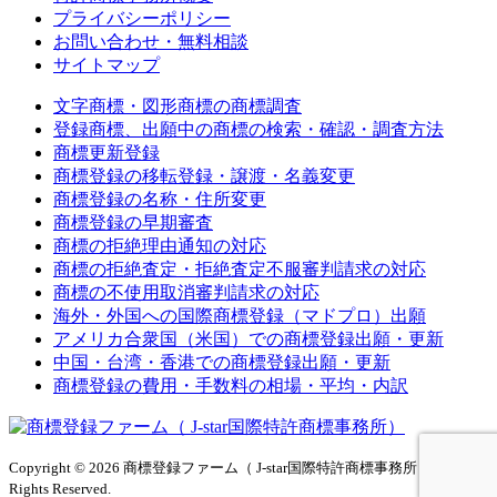
プライバシーポリシー
お問い合わせ・無料相談
サイトマップ
文字商標・図形商標の商標調査
登録商標、出願中の商標の検索・確認・調査方法
商標更新登録
商標登録の移転登録・譲渡・名義変更
商標登録の名称・住所変更
商標登録の早期審査
商標の拒絶理由通知の対応
商標の拒絶査定・拒絶査定不服審判請求の対応
商標の不使用取消審判請求の対応
海外・外国への国際商標登録（マドプロ）出願
アメリカ合衆国（米国）での商標登録出願・更新
中国・台湾・香港での商標登録出願・更新
商標登録の費用・手数料の相場・平均・内訳
Copyright © 2026 商標登録ファーム（ J-star国際特許商標事務所）All
Rights Reserved.