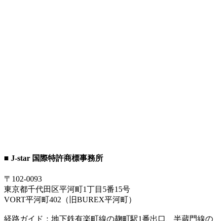
■ J-star 国際特許商標事務所
〒102-0093
東京都千代田区平河町1丁目5番15号
VORT平河町402（旧BUREX平河町）
経路ガイド：地下鉄有楽町線の麹町駅1番出口、半蔵門線の