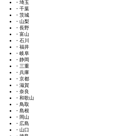
・埼玉
・千葉
・茨城
・山梨
・長野
・富山
・石川
・福井
・岐阜
・静岡
・三重
・兵庫
・京都
・滋賀
・奈良
・和歌山
・鳥取
・島根
・岡山
・広島
・山口