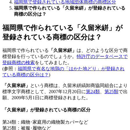
福岡県で登録されている地域団体商標の商標区分
福岡県で作られている「久留米絣」が登録されている
商標の区分は？
福岡県で作られている「久留米絣」が
登録されている商標の区分は？
福岡県で作られている
「久留米絣」
は、どのような区分で商
標登録を行っているのでしょうか。
特許庁のデータベースで
登録商標の検索
をしてみました。
(参照：
福岡県で有名な地鶏の「はかた地どり」が登録され
ている商標の区分は？
)
「久留米絣」
という商標は、久留米絣縞卸商協同組合により
標準文字商標として、2007年12月20日に
第24類
、
第25類
で出
願、2009年5月1日に商標登録されました。
「久留米絣」が登録されている商標の区分
第24類：織物･家庭用の織物製カバーなど
第25類：被服･履物など