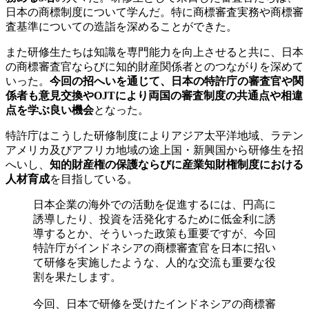
日本の商標制度について学んだ。特に商標審査実務や商標審
査基準についての造詣を深めることができた。
また研修生たちは知識を専門能力を向上させると共に、日本
の商標審査官ならびに知的財産関係者とのつながりを深めて
いった。
今回の招へいを通じて、日本の特許庁の審査官や関
係者も意見交換やOJTにより両国の審査制度の共通点や相違
点を学ぶ良い機会
となった。
特許庁はこうした研修制度によりアジア太平洋地域、ラテン
アメリカ及びアフリカ地域の途上国・新興国から研修生を招
へいし、
知的財産権の保護ならびに産業知財権制度における
人材育成
を目指している。
日本企業の海外での活動を促進するには、円高に
誘導したり、投資を活発化するために低金利に誘
導するとか、そういった政策も重要ですが、今回
特許庁がインドネシアの商標審査官を日本に招い
て研修を実施したような、人的な交流も重要な役
割を果たします。
今回、日本で研修を受けたインドネシアの商標審