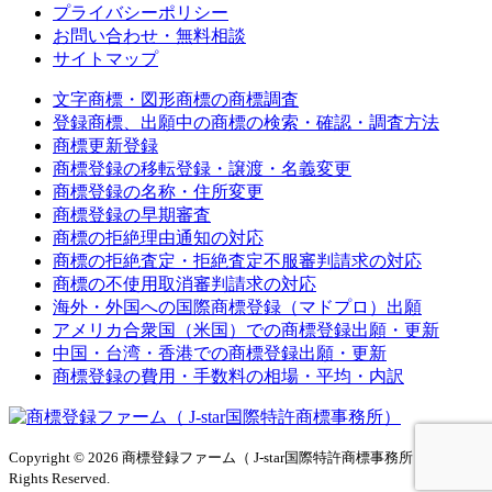
プライバシーポリシー
お問い合わせ・無料相談
サイトマップ
文字商標・図形商標の商標調査
登録商標、出願中の商標の検索・確認・調査方法
商標更新登録
商標登録の移転登録・譲渡・名義変更
商標登録の名称・住所変更
商標登録の早期審査
商標の拒絶理由通知の対応
商標の拒絶査定・拒絶査定不服審判請求の対応
商標の不使用取消審判請求の対応
海外・外国への国際商標登録（マドプロ）出願
アメリカ合衆国（米国）での商標登録出願・更新
中国・台湾・香港での商標登録出願・更新
商標登録の費用・手数料の相場・平均・内訳
Copyright © 2026 商標登録ファーム（ J-star国際特許商標事務所）All
Rights Reserved.