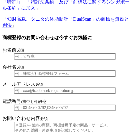
「
特許庁 「特許法条約」及び「商標法に関するシンガポー
ル条約」に加入
」
「
知財高裁、タニタの体脂肪計「DualScan」の商標を無効と
判決
」
商標登録のお問い合わせは今すぐお気軽に
お名前
必須
会社名
必須
メールアドレス
必須
電話番号
(携帯も可)
任意
お問い合わせ内容
必須