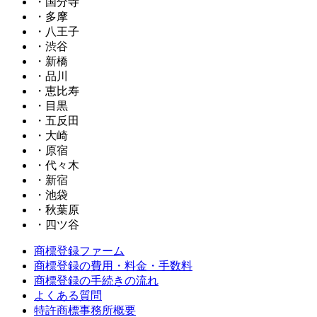
・国分寺
・多摩
・八王子
・渋谷
・新橋
・品川
・恵比寿
・目黒
・五反田
・大崎
・原宿
・代々木
・新宿
・池袋
・秋葉原
・四ツ谷
商標登録ファーム
商標登録の費用・料金・手数料
商標登録の手続きの流れ
よくある質問
特許商標事務所概要