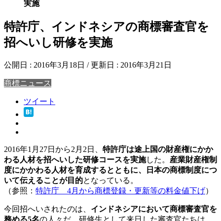
実施
特許庁、インドネシアの商標審査官を
招へいし研修を実施
公開日 :
2016年3月18日
/ 更新日 :
2016年3月21日
商標ニュース
ツイート
2016年1月27日から2月2日、
特許庁は途上国の財産権にかか
わる人材を招へいした研修コースを実施
した。
産業財産権制
度にかかわる人材を育成するとともに、日本の商標制度につ
いて伝えることが目的
となっている。
（参照：
特許庁 4月から商標登録・更新等の料金値下げ
）
今回招へいされたのは、
インドネシアにおいて商標審査官を
務める5名
の人々だ。研修生として来日した審査官たちは、