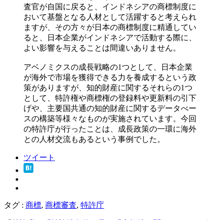
査官が自国に戻ると、インドネシアの商標制度に
おいて基盤となる人材として活躍すると考えられ
ますが、その方々が日本の商標制度に精通してい
ると、日本企業がインドネシアで活動する際に、
よい影響を与えることは間違いありません。
アベノミクスの成長戦略の1つとして、日本企業
が海外で市場を獲得できる力を養成するという政
策がありますが、知的財産に関するそれらの1つ
として、特許権や商標権の登録料や更新料の引下
げや、主要国共通の知的財産に関するデータべー
スの構築等様々なものが実施されています。今回
の特許庁が行ったことは、成長政策の一環に海外
との人材交流もあるという事例でした。
ツイート
タグ :
商標
,
商標審査
,
特許庁