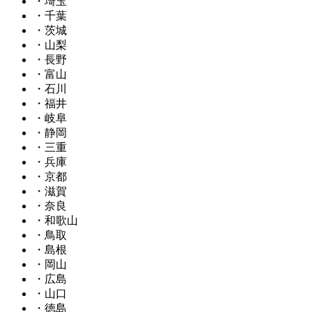
・埼玉
・千葉
・茨城
・山梨
・長野
・富山
・石川
・福井
・岐阜
・静岡
・三重
・兵庫
・京都
・滋賀
・奈良
・和歌山
・鳥取
・島根
・岡山
・広島
・山口
・徳島