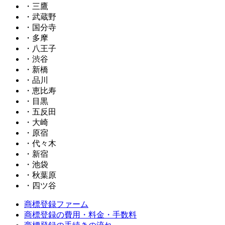
・三鷹
・武蔵野
・国分寺
・多摩
・八王子
・渋谷
・新橋
・品川
・恵比寿
・目黒
・五反田
・大崎
・原宿
・代々木
・新宿
・池袋
・秋葉原
・四ツ谷
商標登録ファーム
商標登録の費用・料金・手数料