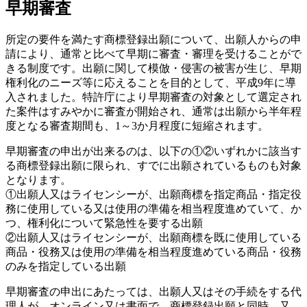
早期審査
所定の要件を満たす商標登録出願について、出願人からの申
請により、通常と比べて早期に審査・審理を受けることがで
きる制度です。出願に関して模倣・侵害の被害が生じ、早期
権利化のニーズ等に応えることを目的として、平成9年に導
入されました。特許庁により早期審査の対象として選定され
た案件はすみやかに審査が開始され、通常は出願から半年程
度となる審査期間も、1～3か月程度に短縮されます。
早期審査の申出が出来るのは、以下の①②いずれかに該当す
る商標登録出願に限られ、すでに出願されているものも対象
となります。
①出願人又はライセンシーが、出願商標を指定商品・指定役
務に使用している又は使用の準備を相当程度進めていて、か
つ、権利化について緊急性を要する出願
②出願人又はライセンシーが、出願商標を既に使用している
商品・役務又は使用の準備を相当程度進めている商品・役務
のみを指定している出願
早期審査の申出にあたっては、出願人又はその手続をする代
理人が、オンライン又は書面で、商標登録出願と同時、又