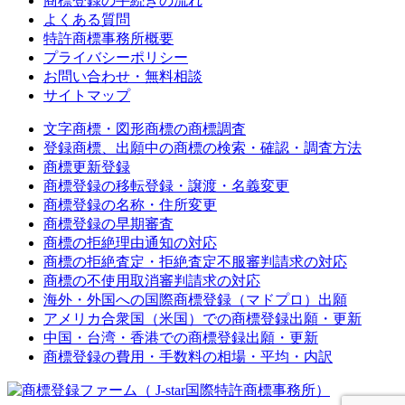
商標登録の手続きの流れ
よくある質問
特許商標事務所概要
プライバシーポリシー
お問い合わせ・無料相談
サイトマップ
文字商標・図形商標の商標調査
登録商標、出願中の商標の検索・確認・調査方法
商標更新登録
商標登録の移転登録・譲渡・名義変更
商標登録の名称・住所変更
商標登録の早期審査
商標の拒絶理由通知の対応
商標の拒絶査定・拒絶査定不服審判請求の対応
商標の不使用取消審判請求の対応
海外・外国への国際商標登録（マドプロ）出願
アメリカ合衆国（米国）での商標登録出願・更新
中国・台湾・香港での商標登録出願・更新
商標登録の費用・手数料の相場・平均・内訳