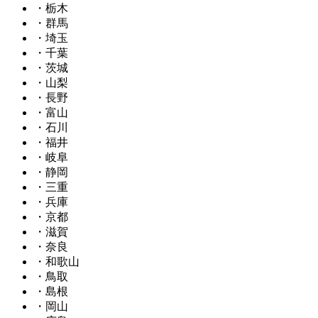
・栃木
・群馬
・埼玉
・千葉
・茨城
・山梨
・長野
・富山
・石川
・福井
・岐阜
・静岡
・三重
・兵庫
・京都
・滋賀
・奈良
・和歌山
・鳥取
・島根
・岡山