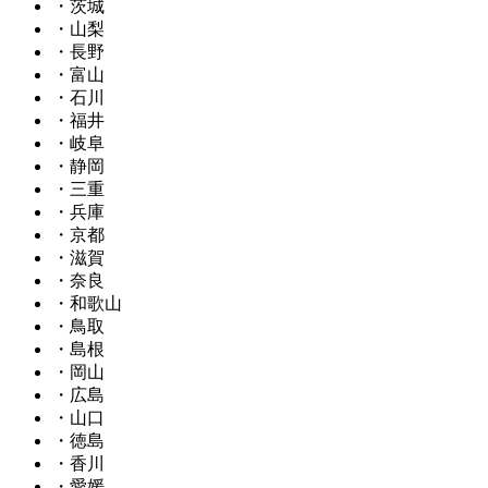
・茨城
・山梨
・長野
・富山
・石川
・福井
・岐阜
・静岡
・三重
・兵庫
・京都
・滋賀
・奈良
・和歌山
・鳥取
・島根
・岡山
・広島
・山口
・徳島
・香川
・愛媛