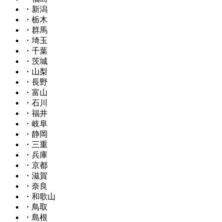
・新潟
・栃木
・群馬
・埼玉
・千葉
・茨城
・山梨
・長野
・富山
・石川
・福井
・岐阜
・静岡
・三重
・兵庫
・京都
・滋賀
・奈良
・和歌山
・鳥取
・島根