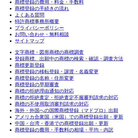
商標登録の費用・料金・手数料
商標登録の手続きの流れ
よくある質問
特許商標事務所概要
プライバシーポリシー
お問い合わせ・無料相談
サイトマップ
文字商標・図形商標の商標調査
登録商標、出願中の商標の検索・確認・調査方法
商標更新登録
商標登録の移転登録・譲渡・名義変更
商標登録の名称・住所変更
商標登録の早期審査
商標の拒絶理由通知の対応
商標の拒絶査定・拒絶査定不服審判請求の対応
商標の不使用取消審判請求の対応
海外・外国への国際商標登録（マドプロ）出願
アメリカ合衆国（米国）での商標登録出願・更新
中国・台湾・香港での商標登録出願・更新
商標登録の費用・手数料の相場・平均・内訳