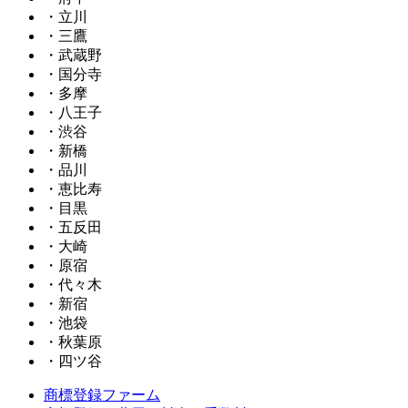
・立川
・三鷹
・武蔵野
・国分寺
・多摩
・八王子
・渋谷
・新橋
・品川
・恵比寿
・目黒
・五反田
・大崎
・原宿
・代々木
・新宿
・池袋
・秋葉原
・四ツ谷
商標登録ファーム