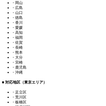
・岡山
・広島
・山口
・徳島
・香川
・愛媛
・高知
・福岡
・佐賀
・長崎
・熊本
・大分
・宮崎
・鹿児島
・沖縄
■ 対応地区（東京エリア）
・足立区
・荒川区
・板橋区