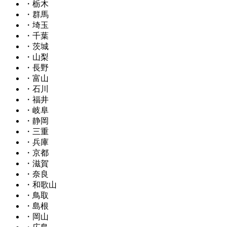
・栃木
・群馬
・埼玉
・千葉
・茨城
・山梨
・長野
・富山
・石川
・福井
・岐阜
・静岡
・三重
・兵庫
・京都
・滋賀
・奈良
・和歌山
・鳥取
・島根
・岡山