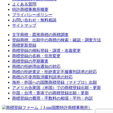
よくある質問
特許商標事務所概要
プライバシーポリシー
お問い合わせ・無料相談
サイトマップ
文字商標・図形商標の商標調査
登録商標、出願中の商標の検索・確認・調査方法
商標更新登録
商標登録の移転登録・譲渡・名義変更
商標登録の名称・住所変更
商標登録の早期審査
商標の拒絶理由通知の対応
商標の拒絶査定・拒絶査定不服審判請求の対応
商標の不使用取消審判請求の対応
海外・外国への国際商標登録（マドプロ）出願
アメリカ合衆国（米国）での商標登録出願・更新
中国・台湾・香港での商標登録出願・更新
商標登録の費用・手数料の相場・平均・内訳