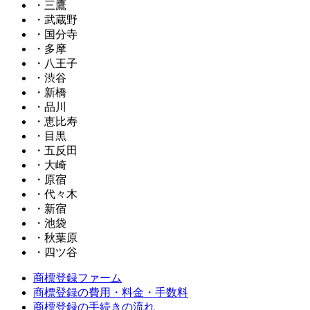
・三鷹
・武蔵野
・国分寺
・多摩
・八王子
・渋谷
・新橋
・品川
・恵比寿
・目黒
・五反田
・大崎
・原宿
・代々木
・新宿
・池袋
・秋葉原
・四ツ谷
商標登録ファーム
商標登録の費用・料金・手数料
商標登録の手続きの流れ