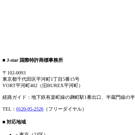
■ J-star 国際特許商標事務所
〒102-0093
東京都千代田区平河町1丁目5番15号
VORT平河町402（旧BUREX平河町）
経路ガイド：地下鉄有楽町線の麹町駅1番出口、半蔵門線の半
TEL：
0120-95-2526
（フリーダイヤル）
■ 対応地域
・東京（23区）