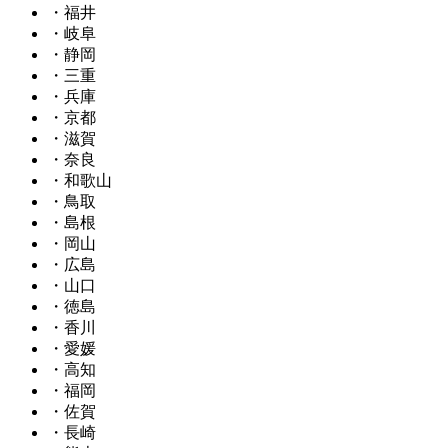
・福井
・岐阜
・静岡
・三重
・兵庫
・京都
・滋賀
・奈良
・和歌山
・鳥取
・島根
・岡山
・広島
・山口
・徳島
・香川
・愛媛
・高知
・福岡
・佐賀
・長崎