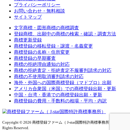
プライバシーポリシー
お問い合わせ・無料相談
サイトマップ
文字商標・図形商標の商標調査
登録商標、出願中の商標の検索・確認・調査方法
商標更新登録
商標登録の移転登録・譲渡・名義変更
商標登録の名称・住所変更
商標登録の早期審査
商標の拒絶理由通知の対応
商標の拒絶査定・拒絶査定不服審判請求の対応
商標の不使用取消審判請求の対応
海外・外国への国際商標登録（マドプロ）出願
アメリカ合衆国（米国）での商標登録出願・更新
中国・台湾・香港での商標登録出願・更新
商標登録の費用・手数料の相場・平均・内訳
Copyright © 2026 商標登録ファーム（ J-star国際特許商標事務所）All
Rights Reserved.