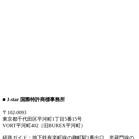
■ J-star 国際特許商標事務所
〒102-0093
東京都千代田区平河町1丁目5番15号
VORT平河町402（旧BUREX平河町）
経路ガイド：地下鉄有楽町線の麹町駅1番出口、半蔵門線の