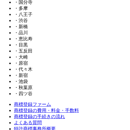
・国分寺
・多摩
・八王子
・渋谷
・新橋
・品川
・恵比寿
・目黒
・五反田
・大崎
・原宿
・代々木
・新宿
・池袋
・秋葉原
・四ツ谷
商標登録ファーム
商標登録の費用・料金・手数料
商標登録の手続きの流れ
よくある質問
特許商標事務所概要