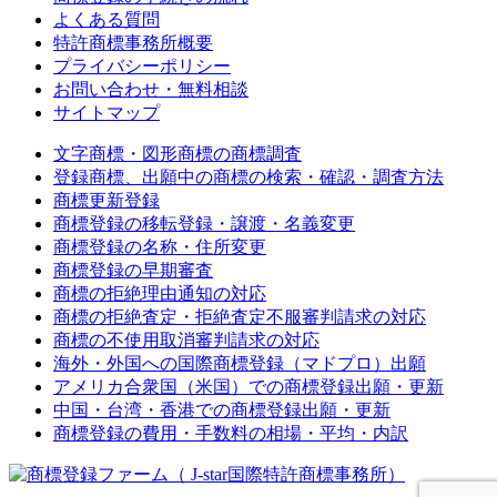
よくある質問
特許商標事務所概要
プライバシーポリシー
お問い合わせ・無料相談
サイトマップ
文字商標・図形商標の商標調査
登録商標、出願中の商標の検索・確認・調査方法
商標更新登録
商標登録の移転登録・譲渡・名義変更
商標登録の名称・住所変更
商標登録の早期審査
商標の拒絶理由通知の対応
商標の拒絶査定・拒絶査定不服審判請求の対応
商標の不使用取消審判請求の対応
海外・外国への国際商標登録（マドプロ）出願
アメリカ合衆国（米国）での商標登録出願・更新
中国・台湾・香港での商標登録出願・更新
商標登録の費用・手数料の相場・平均・内訳