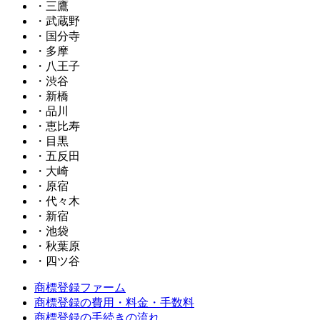
・三鷹
・武蔵野
・国分寺
・多摩
・八王子
・渋谷
・新橋
・品川
・恵比寿
・目黒
・五反田
・大崎
・原宿
・代々木
・新宿
・池袋
・秋葉原
・四ツ谷
商標登録ファーム
商標登録の費用・料金・手数料
商標登録の手続きの流れ