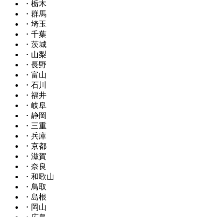
・栃木
・群馬
・埼玉
・千葉
・茨城
・山梨
・長野
・富山
・石川
・福井
・岐阜
・静岡
・三重
・兵庫
・京都
・滋賀
・奈良
・和歌山
・鳥取
・島根
・岡山