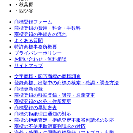
・秋葉原
・四ツ谷
商標登録ファーム
商標登録の費用・料金・手数料
商標登録の手続きの流れ
よくある質問
特許商標事務所概要
プライバシーポリシー
お問い合わせ・無料相談
サイトマップ
文字商標・図形商標の商標調査
登録商標、出願中の商標の検索・確認・調査方法
商標更新登録
商標登録の移転登録・譲渡・名義変更
商標登録の名称・住所変更
商標登録の早期審査
商標の拒絶理由通知の対応
商標の拒絶査定・拒絶査定不服審判請求の対応
商標の不使用取消審判請求の対応
海外・外国への国際商標登録（マドプロ）出願