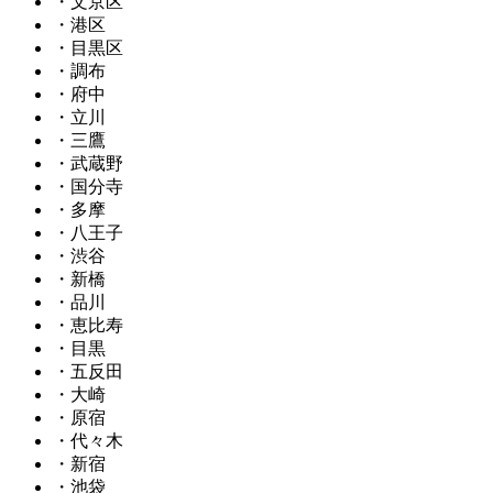
・文京区
・港区
・目黒区
・調布
・府中
・立川
・三鷹
・武蔵野
・国分寺
・多摩
・八王子
・渋谷
・新橋
・品川
・恵比寿
・目黒
・五反田
・大崎
・原宿
・代々木
・新宿
・池袋