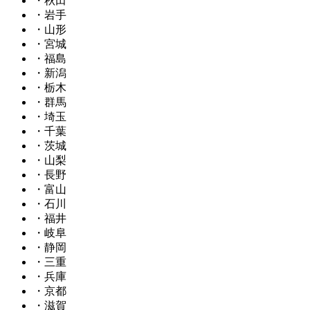
・秋田
・岩手
・山形
・宮城
・福島
・新潟
・栃木
・群馬
・埼玉
・千葉
・茨城
・山梨
・長野
・富山
・石川
・福井
・岐阜
・静岡
・三重
・兵庫
・京都
・滋賀