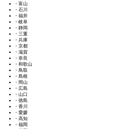
・富山
・石川
・福井
・岐阜
・静岡
・三重
・兵庫
・京都
・滋賀
・奈良
・和歌山
・鳥取
・島根
・岡山
・広島
・山口
・徳島
・香川
・愛媛
・高知
・福岡