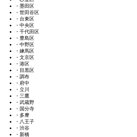
・墨田区
・世田谷区
・台東区
・中央区
・千代田区
・豊島区
・中野区
・練馬区
・文京区
・港区
・目黒区
・調布
・府中
・立川
・三鷹
・武蔵野
・国分寺
・多摩
・八王子
・渋谷
・新橋