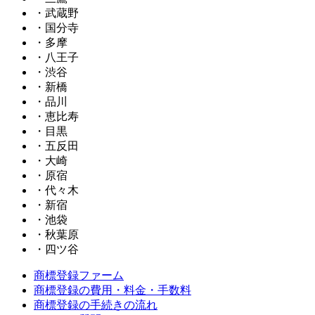
・武蔵野
・国分寺
・多摩
・八王子
・渋谷
・新橋
・品川
・恵比寿
・目黒
・五反田
・大崎
・原宿
・代々木
・新宿
・池袋
・秋葉原
・四ツ谷
商標登録ファーム
商標登録の費用・料金・手数料
商標登録の手続きの流れ