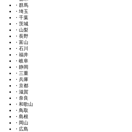
・群馬
・埼玉
・千葉
・茨城
・山梨
・長野
・富山
・石川
・福井
・岐阜
・静岡
・三重
・兵庫
・京都
・滋賀
・奈良
・和歌山
・鳥取
・島根
・岡山
・広島