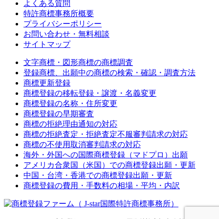
よくある質問
特許商標事務所概要
プライバシーポリシー
お問い合わせ・無料相談
サイトマップ
文字商標・図形商標の商標調査
登録商標、出願中の商標の検索・確認・調査方法
商標更新登録
商標登録の移転登録・譲渡・名義変更
商標登録の名称・住所変更
商標登録の早期審査
商標の拒絶理由通知の対応
商標の拒絶査定・拒絶査定不服審判請求の対応
商標の不使用取消審判請求の対応
海外・外国への国際商標登録（マドプロ）出願
アメリカ合衆国（米国）での商標登録出願・更新
中国・台湾・香港での商標登録出願・更新
商標登録の費用・手数料の相場・平均・内訳