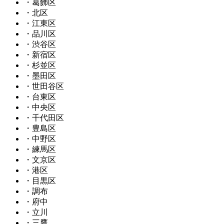
・葛飾区
・北区
・江東区
・品川区
・渋谷区
・新宿区
・杉並区
・墨田区
・世田谷区
・台東区
・中央区
・千代田区
・豊島区
・中野区
・練馬区
・文京区
・港区
・目黒区
・調布
・府中
・立川
・三鷹