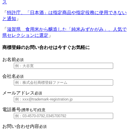
ス
「
特許庁、「日本酒」は指定商品や指定役務に使用できない
と通知
」
「
滋賀県 食用米から醸造した「純米みずかがみ」、人気で
県セレクションに選定
」
商標登録のお問い合わせは今すぐお気軽に
お名前
必須
会社名
必須
メールアドレス
必須
電話番号
(携帯も可)
任意
お問い合わせ内容
必須