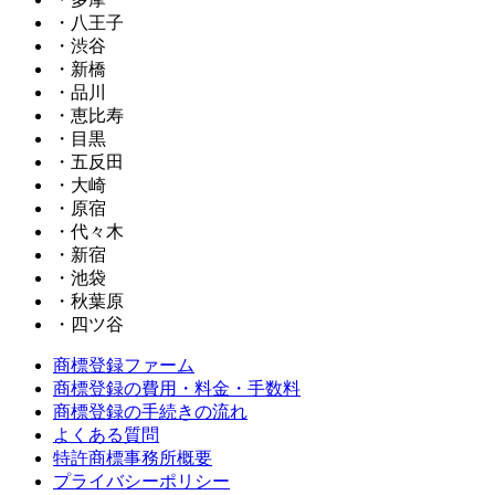
・八王子
・渋谷
・新橋
・品川
・恵比寿
・目黒
・五反田
・大崎
・原宿
・代々木
・新宿
・池袋
・秋葉原
・四ツ谷
商標登録ファーム
商標登録の費用・料金・手数料
商標登録の手続きの流れ
よくある質問
特許商標事務所概要
プライバシーポリシー