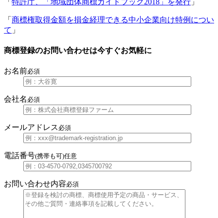
「
特許庁、「地域団体商標ガイドブック2018」を発行
」
「
商標権取得金額を損金経理できる中小企業向け特例につい
て
」
商標登録のお問い合わせは今すぐお気軽に
お名前
必須
会社名
必須
メールアドレス
必須
電話番号
(携帯も可)
任意
お問い合わせ内容
必須