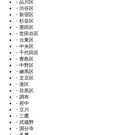
・品川区
・渋谷区
・新宿区
・杉並区
・墨田区
・世田谷区
・台東区
・中央区
・千代田区
・豊島区
・中野区
・練馬区
・文京区
・港区
・目黒区
・調布
・府中
・立川
・三鷹
・武蔵野
・国分寺
・多摩