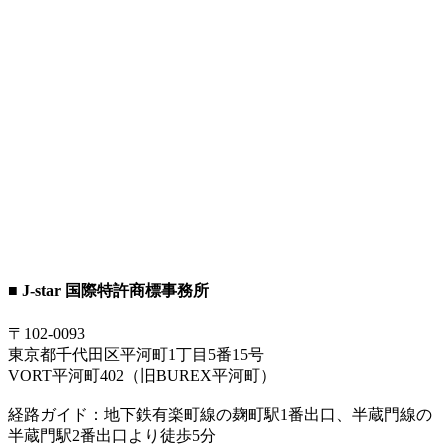
■ J-star 国際特許商標事務所
〒102-0093
東京都千代田区平河町1丁目5番15号
VORT平河町402（旧BUREX平河町）
経路ガイド：地下鉄有楽町線の麹町駅1番出口、半蔵門線の
半蔵門駅2番出口より徒歩5分