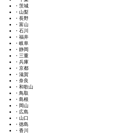
・茨城
・山梨
・長野
・富山
・石川
・福井
・岐阜
・静岡
・三重
・兵庫
・京都
・滋賀
・奈良
・和歌山
・鳥取
・島根
・岡山
・広島
・山口
・徳島
・香川