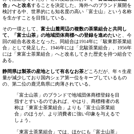
合」へと改名
することを決定した。海外へのブランド展開を
検討する中、世界的にも知名度の高い「富士山」という名称
を生かすことを目指している。
その一環として、
富士山麓周辺の複数の茶業組合と共同し
て、「富士山茶」の地域団体商標への登録を進めたい
と、今
回の組合名改名となった。同組合は1914年に「駿東郡茶業組
合」として発足した。1946年には「北駿茶業組合」、1956年
には「東富士茶業組合」へと改名してきた歴史を持つ組合で
ある。
静岡県は製茶の産地として有名なお茶
どころだが、年々生産
量が減少しており国内シェア第一位をキープしているもの
の、第二位の鹿児島県に肉薄されている。
「富士山茶」のブランドで地域団体商標登録を目
指すとすいるのであれば、やはり、商標権者の名
称は「東富士茶業組合」よりも「富士山茶業組
合」のほうが、より消費者に強い印象を与えるで
しょう。
「東富士茶業組合」では、ほかにも「富士山茶」