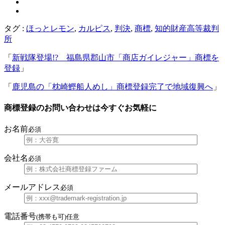
タグ :
ほっとレモン
,
カルピス
,
判決
,
商標
,
知的財産高等裁判
所
「
新戦隊登場!? 福島県郡山市「商店ガイレジャー」商標を
登録
」
「
鹿児島の「枕崎鰹船人めし」商標登録完了で地域復興へ
」
商標登録のお問い合わせは今すぐお気軽に
お名前
必須
会社名
必須
メールアドレス
必須
電話番号
(携帯も可)
任意