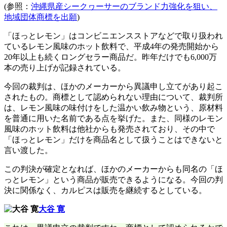
(参照：
沖縄県産シークヮーサーのブランド力強化を狙い、
地域団体商標を出願
)
「ほっとレモン」はコンビニエンスストアなどで取り扱われ
ているレモン風味のホット飲料で、平成4年の発売開始から
20年以上も続くロングセラー商品だ。昨年だけでも6,000万
本の売り上げが記録されている。
今回の裁判は、ほかのメーカーから異議申し立てがあり起こ
されたもの。商標として認められない理由について、裁判所
は、レモン風味の味付けをした温かい飲み物という、原材料
を普通に用いた名前である点を挙げた。また、同様のレモン
風味のホット飲料は他社からも発売されており、その中で
「ほっとレモン」だけを商品名として扱うことはできないと
言い渡した。
この判決が確定となれば、ほかのメーカーからも同名の「ほ
っとレモン」という商品が販売できるようになる。今回の判
決に関係なく、カルピスは販売を継続するとしている。
大谷 寛