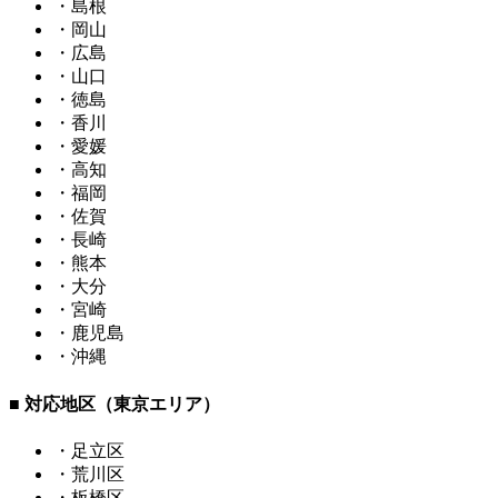
・島根
・岡山
・広島
・山口
・徳島
・香川
・愛媛
・高知
・福岡
・佐賀
・長崎
・熊本
・大分
・宮崎
・鹿児島
・沖縄
■ 対応地区（東京エリア）
・足立区
・荒川区
・板橋区