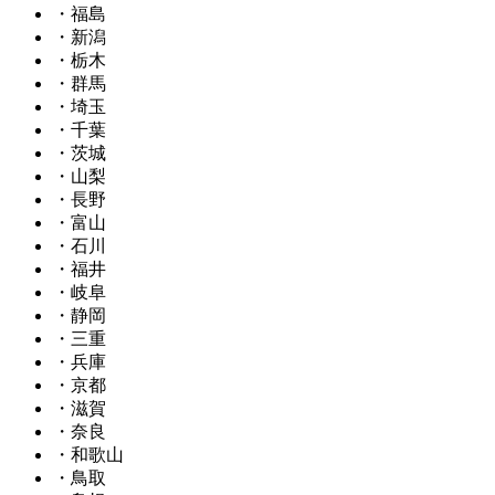
・福島
・新潟
・栃木
・群馬
・埼玉
・千葉
・茨城
・山梨
・長野
・富山
・石川
・福井
・岐阜
・静岡
・三重
・兵庫
・京都
・滋賀
・奈良
・和歌山
・鳥取