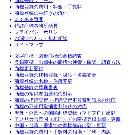
商標登録ファーム
商標登録の費用・料金・手数料
商標登録の手続きの流れ
よくある質問
特許商標事務所概要
プライバシーポリシー
お問い合わせ・無料相談
サイトマップ
文字商標・図形商標の商標調査
登録商標、出願中の商標の検索・確認・調査方法
商標更新登録
商標登録の移転登録・譲渡・名義変更
商標登録の名称・住所変更
商標登録の早期審査
商標の拒絶理由通知の対応
商標の拒絶査定・拒絶査定不服審判請求の対応
商標の不使用取消審判請求の対応
海外・外国への国際商標登録（マドプロ）出願
アメリカ合衆国（米国）での商標登録出願・更新
中国・台湾・香港での商標登録出願・更新
商標登録の費用・手数料の相場・平均・内訳