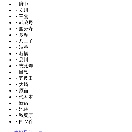
・府中
・立川
・三鷹
・武蔵野
・国分寺
・多摩
・八王子
・渋谷
・新橋
・品川
・恵比寿
・目黒
・五反田
・大崎
・原宿
・代々木
・新宿
・池袋
・秋葉原
・四ツ谷