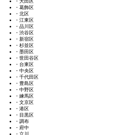
・大田区
・葛飾区
・北区
・江東区
・品川区
・渋谷区
・新宿区
・杉並区
・墨田区
・世田谷区
・台東区
・中央区
・千代田区
・豊島区
・中野区
・練馬区
・文京区
・港区
・目黒区
・調布
・府中
・立川