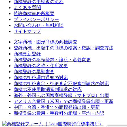
商標登録の手続きの流れ
よくある質問
特許商標事務所概要
プライバシーポリシー
お問い合わせ・無料相談
サイトマップ
文字商標・図形商標の商標調査
登録商標、出願中の商標の検索・確認・調査方法
商標更新登録
商標登録の移転登録・譲渡・名義変更
商標登録の名称・住所変更
商標登録の早期審査
商標の拒絶理由通知の対応
商標の拒絶査定・拒絶査定不服審判請求の対応
商標の不使用取消審判請求の対応
海外・外国への国際商標登録（マドプロ）出願
アメリカ合衆国（米国）での商標登録出願・更新
中国・台湾・香港での商標登録出願・更新
商標登録の費用・手数料の相場・平均・内訳