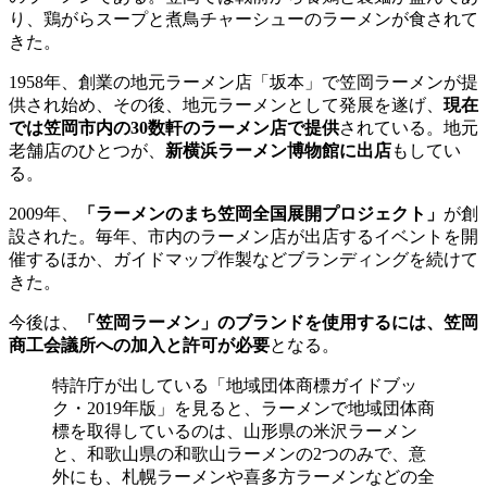
り、鶏がらスープと煮鳥チャーシューのラーメンが食されて
きた。
1958年、創業の地元ラーメン店「坂本」で笠岡ラーメンが提
供され始め、その後、地元ラーメンとして発展を遂げ、
現在
では笠岡市内の30数軒のラーメン店で提供
されている。地元
老舗店のひとつが、
新横浜ラーメン博物館に出店
もしてい
る。
2009年、
「ラーメンのまち笠岡全国展開プロジェクト」
が創
設された。毎年、市内のラーメン店が出店するイベントを開
催するほか、ガイドマップ作製などブランディングを続けて
きた。
今後は、
「笠岡ラーメン」のブランドを使用するには、笠岡
商工会議所への加入と許可が必要
となる。
特許庁が出している「地域団体商標ガイドブッ
ク・2019年版」を見ると、ラーメンで地域団体商
標を取得しているのは、山形県の米沢ラーメン
と、和歌山県の和歌山ラーメンの2つのみで、意
外にも、札幌ラーメンや喜多方ラーメンなどの全