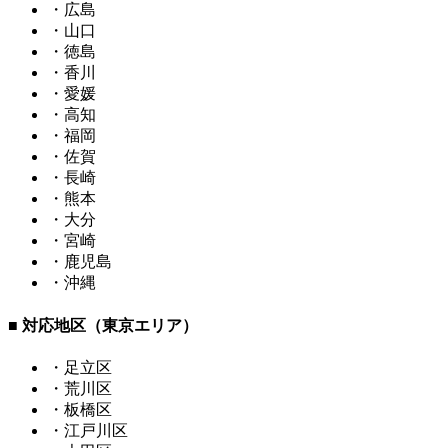
・広島
・山口
・徳島
・香川
・愛媛
・高知
・福岡
・佐賀
・長崎
・熊本
・大分
・宮崎
・鹿児島
・沖縄
■ 対応地区（東京エリア）
・足立区
・荒川区
・板橋区
・江戸川区