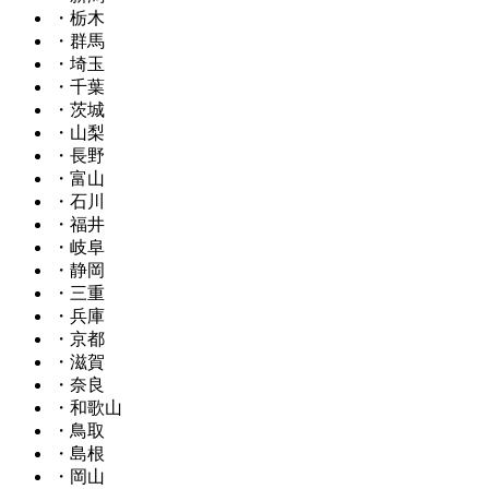
・栃木
・群馬
・埼玉
・千葉
・茨城
・山梨
・長野
・富山
・石川
・福井
・岐阜
・静岡
・三重
・兵庫
・京都
・滋賀
・奈良
・和歌山
・鳥取
・島根
・岡山