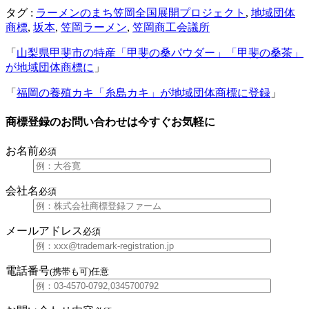
タグ :
ラーメンのまち笠岡全国展開プロジェクト
,
地域団体
商標
,
坂本
,
笠岡ラーメン
,
笠岡商工会議所
「
山梨県甲斐市の特産「甲斐の桑パウダー」「甲斐の桑茶」
が地域団体商標に
」
「
福岡の養殖カキ「糸島カキ」が地域団体商標に登録
」
商標登録のお問い合わせは今すぐお気軽に
お名前
必須
会社名
必須
メールアドレス
必須
電話番号
(携帯も可)
任意