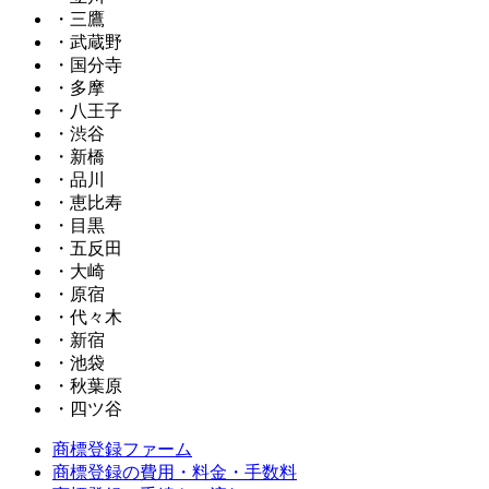
・三鷹
・武蔵野
・国分寺
・多摩
・八王子
・渋谷
・新橋
・品川
・恵比寿
・目黒
・五反田
・大崎
・原宿
・代々木
・新宿
・池袋
・秋葉原
・四ツ谷
商標登録ファーム
商標登録の費用・料金・手数料