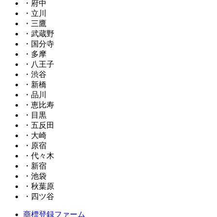
・府中
・立川
・三鷹
・武蔵野
・国分寺
・多摩
・八王子
・渋谷
・新橋
・品川
・恵比寿
・目黒
・五反田
・大崎
・原宿
・代々木
・新宿
・池袋
・秋葉原
・四ツ谷
商標登録ファーム