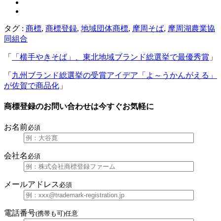
タグ :
商標
,
商標登録
,
地域団体商標
,
摩周そば
,
摩周湖農業協
同組合
「
「横手やきそば」、東北地域ブランド総選挙で最優秀賞
」
「
九州ブランド総選挙の受賞アイデア「よ～うかんがえる」
が佐賀で商品化
」
商標登録のお問い合わせは今すぐお気軽に
お名前
必須
会社名
必須
メールアドレス
必須
電話番号
(携帯も可)
任意