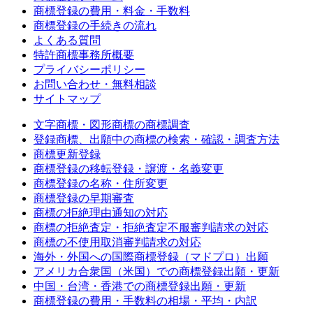
商標登録の費用・料金・手数料
商標登録の手続きの流れ
よくある質問
特許商標事務所概要
プライバシーポリシー
お問い合わせ・無料相談
サイトマップ
文字商標・図形商標の商標調査
登録商標、出願中の商標の検索・確認・調査方法
商標更新登録
商標登録の移転登録・譲渡・名義変更
商標登録の名称・住所変更
商標登録の早期審査
商標の拒絶理由通知の対応
商標の拒絶査定・拒絶査定不服審判請求の対応
商標の不使用取消審判請求の対応
海外・外国への国際商標登録（マドプロ）出願
アメリカ合衆国（米国）での商標登録出願・更新
中国・台湾・香港での商標登録出願・更新
商標登録の費用・手数料の相場・平均・内訳