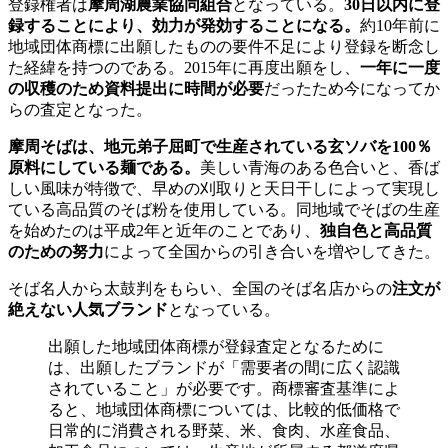
登録権者は
摩周湖農業協同組合
となっている。
30日以内に登
録することにより、効力が発効することになる。
約10年前に
地域団体商標に出願したものの要件不足により登録を断念し
た経緯を持つのである。2015年に再度出願をし、
一年に一度
の収穫のため資料提出に時間が必要
だったため今になってか
らの査定となった。
摩周そばは、地元弟子屈町で生産されている玄ソバを100％
原料にしている麺である。
美しい青海のある色合いと、香ば
しい風味が特徴で、早めの刈取りと天日干しによって実現し
ている高品質のそば粉を使用している。同地域でそばの生産
を始めたのは平成2年と近年のことであり、
独自色と高品質
のための努力
によって全国からの引き合いを増やしてきた。
そば名人から太鼓判をもらい、全国のそば名店からの
注文が
絶えない人気ブランド
となっている。
出願した地域団体商標が登録査定となるために
は、出願したブランドが「需要者の間に広く認識
されていること」が必要です。商標審査基準によ
ると、地域団体商標については、比較的低価格で
日常的に消費される野菜、米、食肉、水産食品、