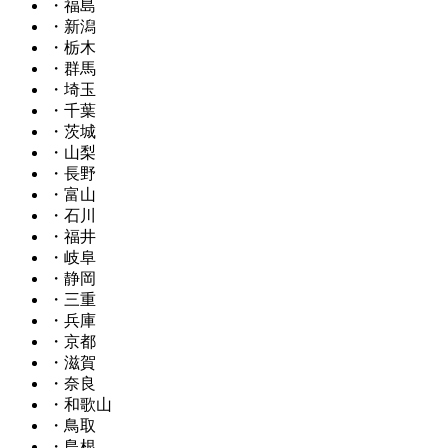
・福島
・新潟
・栃木
・群馬
・埼玉
・千葉
・茨城
・山梨
・長野
・富山
・石川
・福井
・岐阜
・静岡
・三重
・兵庫
・京都
・滋賀
・奈良
・和歌山
・鳥取
・島根