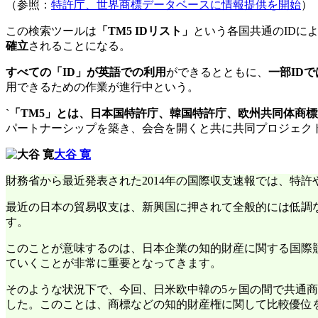
（参照：
特許庁、世界商標データベースに情報提供を開始
）
この検索ツールは
「TM5 IDリスト」
という各国共通のIDに
確立
されることになる。
すべての「ID」が英語での利用
ができるとともに、
一部ID
用できるための作業が進行中という。
`「TM5」とは、日本国特許庁、韓国特許庁、欧州共同体商
パートナーシップを築き、会合を開くと共に共同プロジェク
大谷 寛
財務省から最近発表された2014年の国際収支速報では、特許や
最近の日本の貿易収支は、新興国に押されて全般的には低調
す。
このことが意味するのは、日本企業の知的財産に関する国際
ていくことが非常に重要となってきます。
そのような状況下で、今回、日米欧中韓の5ヶ国の間で共通
した。このことは、商標などの知的財産権に関して比較優位