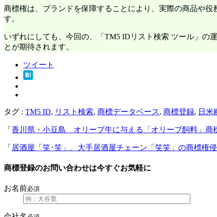
商標権は、ブランドを保障することにより、実際の商品や役
す。
いずれにしても、今回の、「TM5 IDリスト検索 ツール
とが期待されます。
ツイート
タグ :
TM5 ID
,
リスト検索
,
商標データベース
,
商標登録
,
日米
「
香川県・小豆島 オリーブ牛に与える「オリーブ飼料」商
「
居酒屋「笑･笑」、大手居酒屋チェーン「笑笑」の商標権
商標登録のお問い合わせは今すぐお気軽に
お名前
必須
会社名
必須