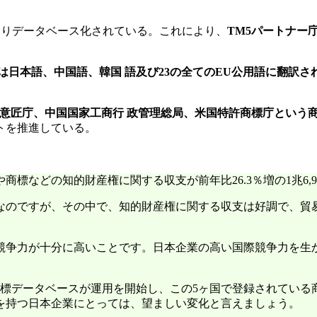
よりデータベース化されている。これにより、
TM5パートナー
では日本語、中国語、韓国 語及び23の全てのEU公用語に翻訳さ
標意匠庁、中国国家工商行 政管理総局、米国特許商標庁という
トを推進している。
商標などの知的財産権に関する収支が前年比26.3％増の1兆6,
なのですが、その中で、知的財産権に関する収支は好調で、貿
競争力が十分に高いことです。日本企業の高い国際競争力を生
商標データベースが運用を開始し、この5ヶ国で登録されている
を持つ日本企業にとっては、望ましい変化と言えましょう。