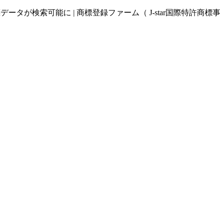
ータが検索可能に | 商標登録ファーム（ J-star国際特許商標