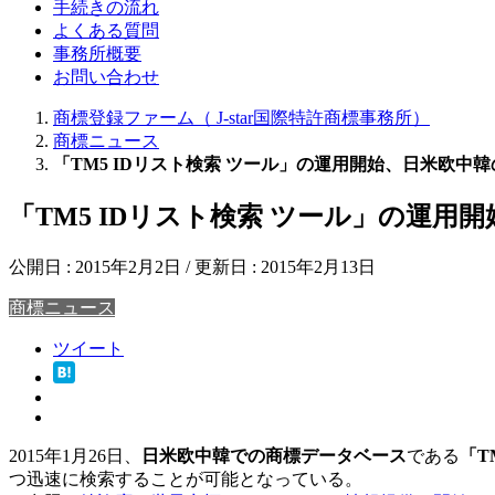
手続きの流れ
よくある質問
事務所概要
お問い合わせ
商標登録ファーム（ J-star国際特許商標事務所）
商標ニュース
「TM5 IDリスト検索 ツール」の運用開始、日米欧中
「TM5 IDリスト検索 ツール」の運
公開日 :
2015年2月2日
/ 更新日 :
2015年2月13日
商標ニュース
ツイート
2015年1月26日、
日米欧中韓での商標データベース
である
「T
つ迅速に検索することが可能となっている。