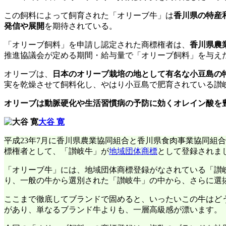
この飼料によって飼育された「オリーブ牛」は
香川県の特産
発信や展開
を期待されている。
「オリーブ飼料」を申請し認定された商標権者は、
香川県農
推進協議会が定める期間・給与量で「オリーブ飼料」を与え
オリーブは、
日本のオリーブ栽培の地として有名な小豆島の
実を乾燥させて飼料化し、やはり小豆島で肥育されている讃
オリーブは動脈硬化や生活習慣病の予防に効くオレイン酸を
大谷 寛
平成23年7月に香川県農業協同組合と香川県食肉事業協同組
標権者として、「讃岐牛」が
地域団体商標
として登録されま
「オリーブ牛」には、地域団体商標登録がなされている「讃
り、一般の牛から選別された「讃岐牛」の中から、さらに選
ここまで徹底してブランドで固めると、いったいこの牛はど
があり、単なるブランド牛よりも、一層高級感が漂います。