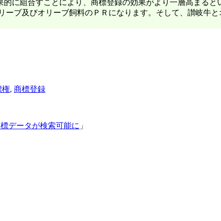
果的に組合すことにより、商標登録の効果がより一層高まると
オリーブ及びオリーブ飼料のＰＲになります。そして、讃岐牛と
標権
,
商標登録
」
の商標データが検索可能に
」