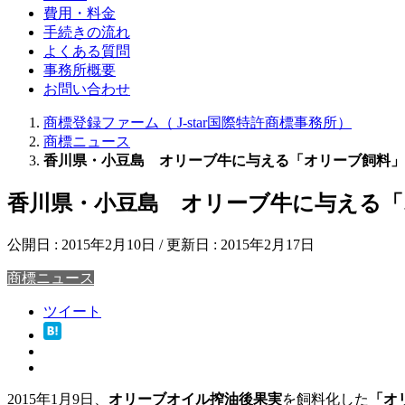
費用・料金
手続きの流れ
よくある質問
事務所概要
お問い合わせ
商標登録ファーム（ J-star国際特許商標事務所）
商標ニュース
香川県・小豆島 オリーブ牛に与える「オリーブ飼料」
香川県・小豆島 オリーブ牛に与える「
公開日 :
2015年2月10日
/ 更新日 :
2015年2月17日
商標ニュース
ツイート
2015年1月9日、
オリーブオイル搾油後果実
を飼料化した
「オ