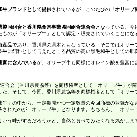
和牛ブランドとして提供
されているが、このたびの
「オリーブ
業協同組合と香川県食肉事業協同組合連合会
となっている。今
たものが「オリーブ牛」として認定・販売されていくことにな
特産品
であり、香川県の県木ともなっている。そこではオリー
岐牛に飼料として与えたところ品質の高い黒毛和牛としての肥
豊富に含んでいる
が、オリーブ牛も同様にオレイン酸を豊富に
合連合会（香川県農協等）を商標権者として「オリーブ牛」が商
した。そして、今回、香川県農協等を商標権者として「オリー
岐牛」の中から、一定期間かつ一定数量の今回商標の登録がな
抜されたのが「オリーブ牛」となります。もちろん、「オリー
ういう味がするだろうかと、自然と食べてみたくなる気がしま