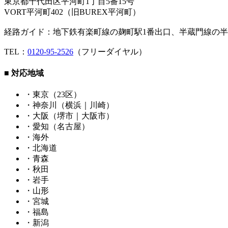
東京都千代田区平河町1丁目5番15号
VORT平河町402（旧BUREX平河町）
経路ガイド：地下鉄有楽町線の麹町駅1番出口、半蔵門線の半
TEL：
0120-95-2526
（フリーダイヤル）
■ 対応地域
・東京（23区）
・神奈川（横浜｜川崎）
・大阪（堺市｜大阪市）
・愛知（名古屋）
・海外
・北海道
・青森
・秋田
・岩手
・山形
・宮城
・福島
・新潟