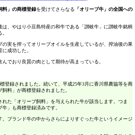
飼料」の商標登録
を受けてさらなる
「オリーブ牛」の全国への
後は、やはり小豆島特産の和牛である「讃岐牛」に讃岐牛銘柄
る。
ブの実を搾ってオリーブオイルを生産しているが、搾油後の果
育に成功した。
含んでおり良質の肉として期待が高まっている。
標登録されました。続いて、平成25年3月に香川県農協等を商
ブ飼料」が商標登録されました。
された「オリーブ飼料」を与えられた牛が該当します。つま
ブ牛」も商標登録済みです。
す。ブランド牛の中からさらによりすぐった牛というイメージ