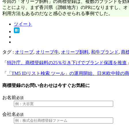
今回の「オリーブ飼料」の商標登録は、複数のブランドを効
ことにより、まず香川県（讃岐地方）のPRになりますし、
利用方法もあるのだなと感心させられる事例でした。
ツイート
タグ :
オリーブ
,
オリーブ牛
,
オリーブ飼料
,
和牛ブランド
,
商
「
特許庁、商標登録料の25％引き下げでブランド保護を推進
「
「TM5 IDリスト検索 ツール」の運用開始、日米欧中韓
商標登録のお問い合わせは今すぐお気軽に
お名前
必須
会社名
必須