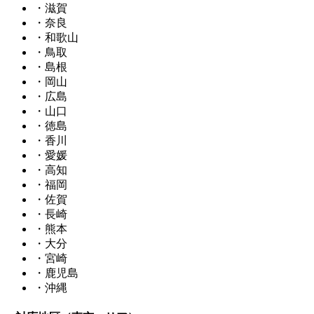
・滋賀
・奈良
・和歌山
・鳥取
・島根
・岡山
・広島
・山口
・徳島
・香川
・愛媛
・高知
・福岡
・佐賀
・長崎
・熊本
・大分
・宮崎
・鹿児島
・沖縄