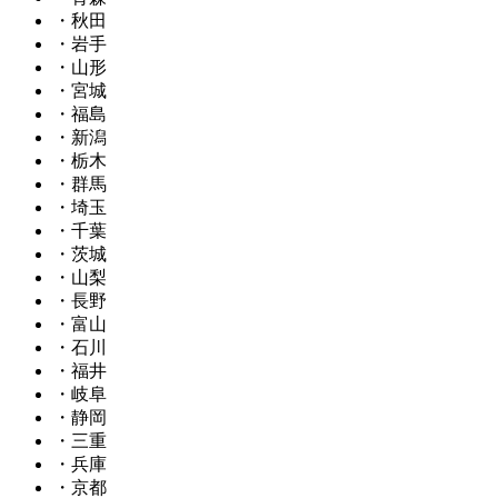
・秋田
・岩手
・山形
・宮城
・福島
・新潟
・栃木
・群馬
・埼玉
・千葉
・茨城
・山梨
・長野
・富山
・石川
・福井
・岐阜
・静岡
・三重
・兵庫
・京都