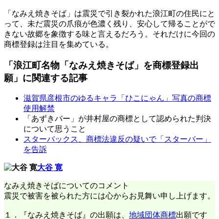
「なみえ焼きそば」は震災で引き裂かれた浪江町の住民にと
って、未だ震災の爪痕が色濃く残り、安心して帰ることがで
きない故郷を象徴する味と言えるだろう。それだけに今回の
商標登録は注目を集めている。
「浪江町名物「なみえ焼きそば」を商標登録出
願」に関連する記事
滋賀県彦根市のゆるキャラ「ひこにゃん」写真の商標
使用解禁
「あずきバー」が井村屋の商標として認められた判決
について思うこと
スターバックス、商標法違反の疑いで「スターバー」
を告訴
大谷 寛
なみえ焼きそばについてのコメント
震災で被害を被られた方には心からお見舞い申し上げます。
１．『なみえ焼きそば』の出願は、
地域団体商標
出願です