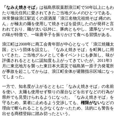
「なみえ焼きそば」
は福島県双葉郡浪江町で50年以上にもわ
たり地元住民に愛されてきたご当地グルメのひとつである。
JR常磐線浪江駅近くの居酒屋「浪江名物元祖焼そば 縄のれ
ん」が極太の麺を使用して焼きそばを提供したのが発祥と言
われており、麺が太い以外に、豚肉ともやし、濃厚なソース
の味が特徴で、一味唐辛子を振りかけて食べる習慣がある。
浪江町は2008年に商工会青年部が中心となって「浪江焼麺太
国」という団体を設立し、「なみえ焼きそば」を町興しに用
いてきた。ご当地グルメとして各イベントにも参加し、味が
評価されるとともに認知度も上がってきていたが、2011年3
月に東北地方を襲った東日本大震災で福島第一原子力発電所
が事故を起こしてからは、浪江町全体が避難指示区域になっ
てしまった。
一方で、知名度が上がるとともに「なみえ焼きそば」の名前
を使い、太麺も使用せず祭りの屋台などを出すなどの行為が
県外でも見受けられるようになった。「なみえ焼きそば」を
守るため、業者に止めるよう交渉しても、
権限がない
などの
理由で断られることも少なくなかったため、法的にも警告を
出せる商標登録に踏み切ったという。