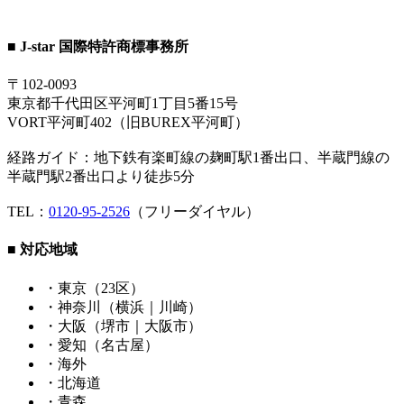
■ J-star 国際特許商標事務所
〒102-0093
東京都千代田区平河町1丁目5番15号
VORT平河町402（旧BUREX平河町）
経路ガイド：地下鉄有楽町線の麹町駅1番出口、半蔵門線の
半蔵門駅2番出口より徒歩5分
TEL：
0120-95-2526
（フリーダイヤル）
■ 対応地域
・東京（23区）
・神奈川（横浜｜川崎）
・大阪（堺市｜大阪市）
・愛知（名古屋）
・海外
・北海道
・青森