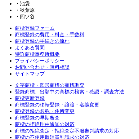
・池袋
・秋葉原
・四ツ谷
商標登録ファーム
商標登録の費用・料金・手数料
商標登録の手続きの流れ
よくある質問
特許商標事務所概要
プライバシーポリシー
お問い合わせ・無料相談
サイトマップ
文字商標・図形商標の商標調査
登録商標、出願中の商標の検索・確認・調査方法
商標更新登録
商標登録の移転登録・譲渡・名義変更
商標登録の名称・住所変更
商標登録の早期審査
商標の拒絶理由通知の対応
商標の拒絶査定・拒絶査定不服審判請求の対応
商標の不使用取消審判請求の対応