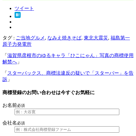
ツイート
タグ :
ご当地グルメ
,
なみえ焼きそば
,
東北大震災
,
福島第一
原子力発電所
「
滋賀県彦根市のゆるキャラ「ひこにゃん」写真の商標使用
解禁へ
」
「
スターバックス、商標法違反の疑いで「スターバー」を告
訴
」
商標登録のお問い合わせは今すぐお気軽に
お名前
必須
会社名
必須