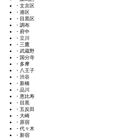
・文京区
・港区
・目黒区
・調布
・府中
・立川
・三鷹
・武蔵野
・国分寺
・多摩
・八王子
・渋谷
・新橋
・品川
・恵比寿
・目黒
・五反田
・大崎
・原宿
・代々木
・新宿