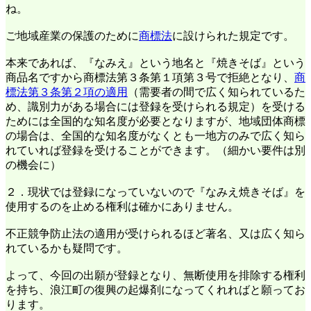
ね。
ご地域産業の保護のために
商標法
に設けられた規定です。
本来であれば、『なみえ』という地名と『焼きそば』という
商品名ですから商標法第３条第１項第３号で拒絶となり、
商
標法第３条第２項の適用
（需要者の間で広く知られているた
め、識別力がある場合には登録を受けられる規定）を受ける
ためには全国的な知名度が必要となりますが、地域団体商標
の場合は、全国的な知名度がなくとも一地方のみで広く知ら
れていれば登録を受けることができます。（細かい要件は別
の機会に）
２．現状では登録になっていないので『なみえ焼きそば』を
使用するのを止める権利は確かにありません。
不正競争防止法の適用が受けられるほど著名、又は広く知ら
れているかも疑問です。
よって、今回の出願が登録となり、無断使用を排除する権利
を持ち、浪江町の復興の起爆剤になってくれればと願ってお
ります。