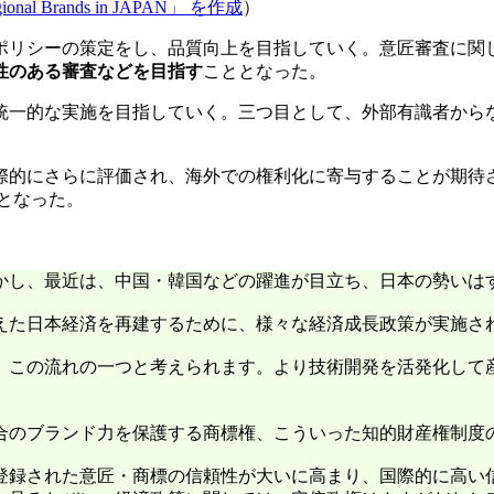
rands in JAPAN」 を作成
）
ポリシーの策定をし、品質向上を目指していく。意匠審査に関
性のある審査などを目指す
こととなった。
統一的な実施を目指していく。三つ目として、外部有識者から
際的にさらに評価され、海外での権利化に寄与することが期待
となった。
かし、最近は、中国・韓国などの躍進が目立ち、日本の勢いは
の衰えた日本経済を再建するために、様々な経済成長政策が実施さ
、この流れの一つと考えられます。より技術開発を活発化して
合のブランド力を保護する商標権、こういった知的財産権制度
登録された意匠・商標の信頼性が大いに高まり、国際的に高い