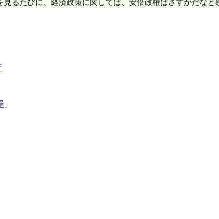
を見るたびに、経済政策に関しては、安倍政権はさすがだなと
庁
罪
」