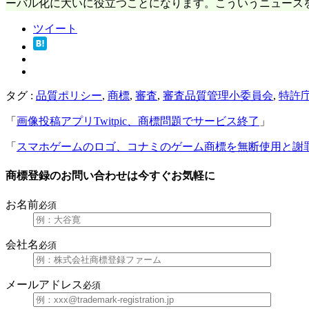
ーバル化に大いに役立つことになります。こういうニュース
ツイート
タグ :
品質ポリシー
,
商標
,
審査
,
審査品質管理小委員会
,
特許
「
画像投稿アプリTwitpic、商標問題でサービス終了
」
「
スマホゲームのロゴ、コナミのゲーム商標を無断使用と謝
商標登録のお問い合わせは今すぐお気軽に
お名前
必須
会社名
必須
メールアドレス
必須