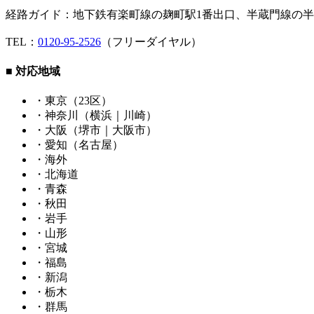
経路ガイド：地下鉄有楽町線の麹町駅1番出口、半蔵門線の半
TEL：
0120-95-2526
（フリーダイヤル）
■ 対応地域
・東京（23区）
・神奈川（横浜｜川崎）
・大阪（堺市｜大阪市）
・愛知（名古屋）
・海外
・北海道
・青森
・秋田
・岩手
・山形
・宮城
・福島
・新潟
・栃木
・群馬