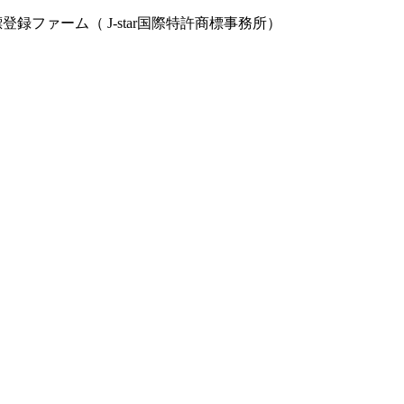
録ファーム（ J-star国際特許商標事務所）