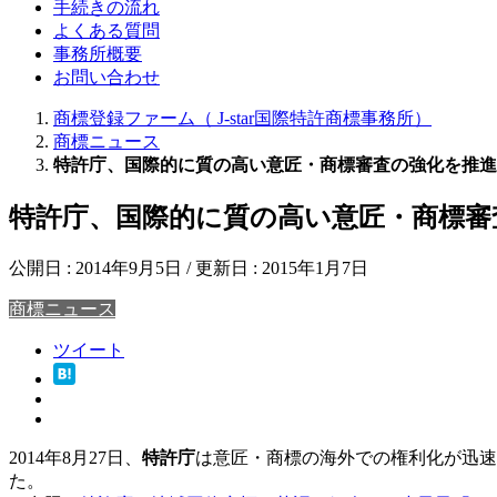
手続きの流れ
よくある質問
事務所概要
お問い合わせ
商標登録ファーム（ J-star国際特許商標事務所）
商標ニュース
特許庁、国際的に質の高い意匠・商標審査の強化を推進
特許庁、国際的に質の高い意匠・商標審
公開日 :
2014年9月5日
/ 更新日 :
2015年1月7日
商標ニュース
ツイート
2014年8月27日、
特許庁
は意匠・商標の海外での権利化が迅速
た。