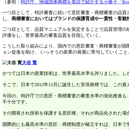
（参照：
特許庁、地域団体商標を英語で紹介する小冊子「Regional B
一つ目として、特許審査に続いて意匠審査・商標審査の品質
し、
商標審査においてはブランドの保護育成や一貫性・客観
二つ目として、品質マニュアルを策定することで品質管理の
評価をし、世界最高の審査品質を目指していく。
こうした取り組みにより、国内での意匠審査・商標審査が国
ョン促進を助け、 いっそうの産業の発展に寄与していくこと
大谷 寛
かつては日本の産業技術は、世界最高水準を誇りました。し
そこで、日本で2012年12月に誕生した安倍政権では、こ
今回の、特許庁での意匠・商標審査の審査水準の強化推進も
不十分です。
その開発され技術を保護する意匠権、それが商品化された場
国際的にも最高水準の意匠・商標制度が確立すれば、日本で