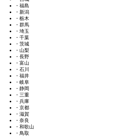
・福島
・新潟
・栃木
・群馬
・埼玉
・千葉
・茨城
・山梨
・長野
・富山
・石川
・福井
・岐阜
・静岡
・三重
・兵庫
・京都
・滋賀
・奈良
・和歌山
・鳥取