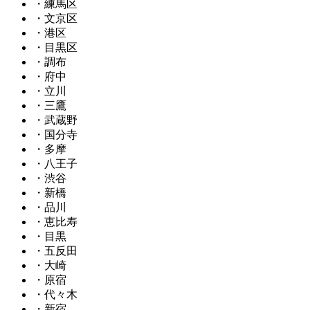
・練馬区
・文京区
・港区
・目黒区
・調布
・府中
・立川
・三鷹
・武蔵野
・国分寺
・多摩
・八王子
・渋谷
・新橋
・品川
・恵比寿
・目黒
・五反田
・大崎
・原宿
・代々木
・新宿