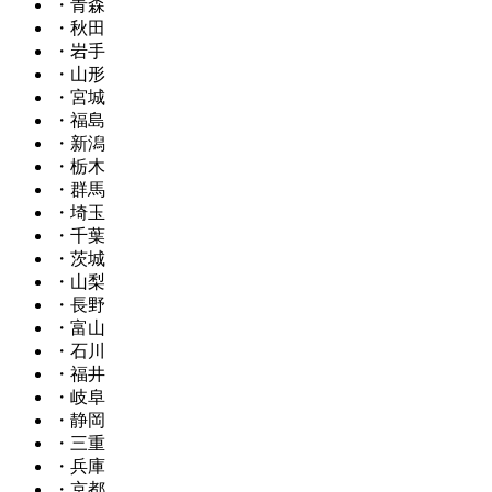
・青森
・秋田
・岩手
・山形
・宮城
・福島
・新潟
・栃木
・群馬
・埼玉
・千葉
・茨城
・山梨
・長野
・富山
・石川
・福井
・岐阜
・静岡
・三重
・兵庫
・京都