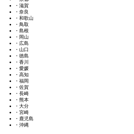
・滋賀
・奈良
・和歌山
・鳥取
・島根
・岡山
・広島
・山口
・徳島
・香川
・愛媛
・高知
・福岡
・佐賀
・長崎
・熊本
・大分
・宮崎
・鹿児島
・沖縄